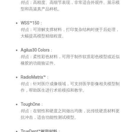
特点
：高精度、高细节表现，非常适合外观件、展示模
型和高逼真产品样机。
WSS™150
：
特点
：可溶解支撑材料，打印复杂结构时便于后处理，
大幅提高模型精细程度。
Agilus30 Colors
：
特点
：柔性彩色材料，可用于制作软质彩色模型或近似
橡胶的功能验证件。
RadioMatrix™
：
特点
：针对医疗成像领域，可支持医学影像相关模型制
作，帮助医生进行术前模拟和教学。
ToughOne
：
特点
：在韧性和硬度之间做出均衡，比传统硬质材料更
抗冲击，适合功能性测试模型。
TrueDent™树脂材料
：