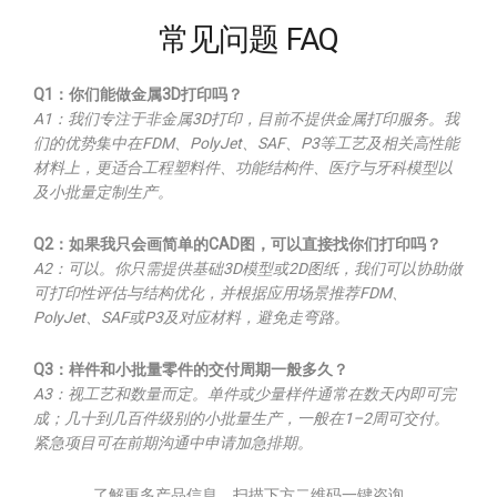
常见问题 FAQ
Q1：你们能做金属3D打印吗？
A1：我们专注于非金属3D打印，目前不提供金属打印服务。我
们的优势集中在FDM、PolyJet、SAF、P3等工艺及相关高性能
材料上，更适合工程塑料件、功能结构件、医疗与牙科模型以
及小批量定制生产。
Q2：如果我只会画简单的CAD图，可以直接找你们打印吗？
A2：可以。你只需提供基础3D模型或2D图纸，我们可以协助做
可打印性评估与结构优化，并根据应用场景推荐FDM、
PolyJet、SAF或P3及对应材料，避免走弯路。
Q3：样件和小批量零件的交付周期一般多久？
A3：视工艺和数量而定。单件或少量样件通常在数天内即可完
成；几十到几百件级别的小批量生产，一般在1–2周可交付。
紧急项目可在前期沟通中申请加急排期。
了解更多产品信息，扫描下方二维码一键咨询