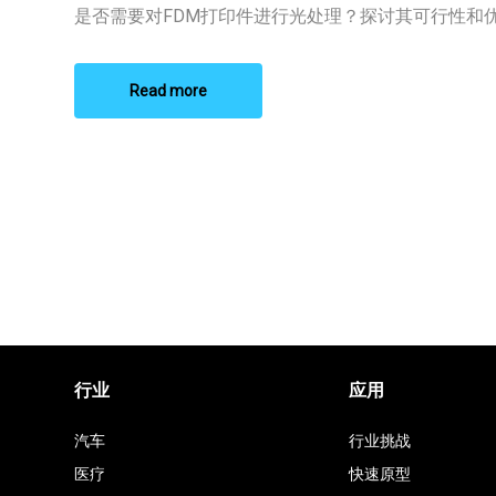
进
是否需要对FDM打印件进行光处理？探讨其可行性和优势
行
光
处
理
Read more
行业
应用
汽车
行业挑战
医疗
快速原型