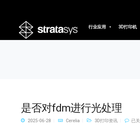
是否对fdm进行光处理
行业应用
3D打印机
是否对fdm进行光处理
是
2025-06-28
Cerelia
3D打印资讯
已关
否
对
fdm