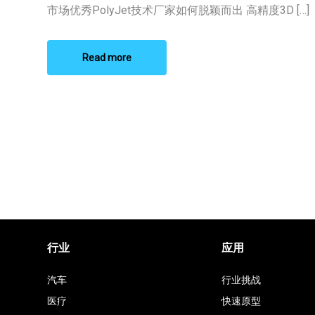
Poly
市场优秀PolyJet技术厂家如何脱颖而出 高精度3D […]
技
术
厂
家
Read more
行业
应用
汽车
行业挑战
医疗
快速原型