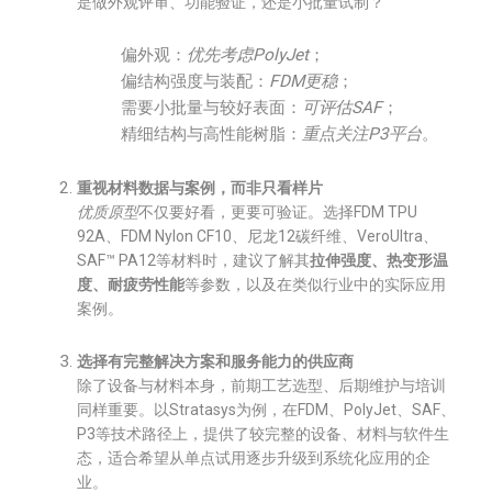
是做外观评审、功能验证，还是小批量试制？
偏外观：
优先考虑PolyJet
；
偏结构强度与装配：
FDM更稳
；
需要小批量与较好表面：
可评估SAF
；
精细结构与高性能树脂：
重点关注P3平台
。
重视材料数据与案例，而非只看样片
优质原型
不仅要好看，更要可验证。选择FDM TPU
92A、FDM Nylon CF10、尼龙12碳纤维、VeroUltra、
SAF™ PA12等材料时，建议了解其
拉伸强度、热变形温
度、耐疲劳性能
等参数，以及在类似行业中的实际应用
案例。
选择有完整解决方案和服务能力的供应商
除了设备与材料本身，前期工艺选型、后期维护与培训
同样重要。以Stratasys为例，在FDM、PolyJet、SAF、
P3等技术路径上，提供了较完整的设备、材料与软件生
态，适合希望从单点试用逐步升级到系统化应用的企
业。