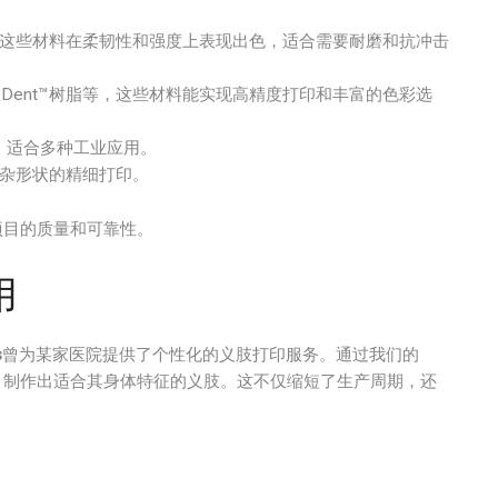
n CF10，这些材料在柔韧性和强度上表现出色，适合需要耐磨和抗冲击
lors、TrueDent™树脂等，这些材料能实现高精度打印和丰富的色彩选
能，适合多种工业应用。
和复杂形状的精细打印。
印项目的质量和可靠性。
用
s
曾为某家医院提供了个性化的义肢打印服务。通过我们的
需求，制作出适合其身体特征的义肢。这不仅缩短了生产周期，还