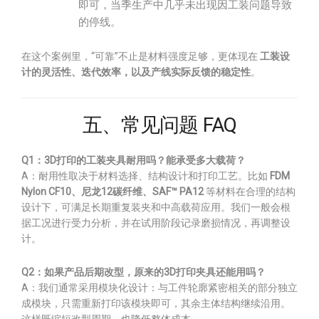
即可，当季生产中几乎未出现因工装问题导致
的停线。
在这个案例里，“可靠”不止是材料强度足够，更体现在
工装设
计的灵活性、迭代效率，以及产线实际反馈的稳定性
。
五、常见问题 FAQ
Q1：3D打印的工装夹具耐用吗？能承受多大载荷？
A：耐用性取决于材料选择、结构设计和打印工艺。比如
FDM
Nylon CF10、尼龙12碳纤维、SAF™ PA12
等材料在合理的结构
设计下，可满足长期重复装夹和中高载荷应用。我们一般会根
据工况进行受力分析，并在试用阶段记录磨损情况，再调整设
计。
Q2：如果产品后期改型，原来的3D打印夹具还能用吗？
A：我们通常采用模块化设计：与工件轮廓紧密相关的部分独立
成模块，只需重新打印该模块即可，其余主体结构继续沿用。