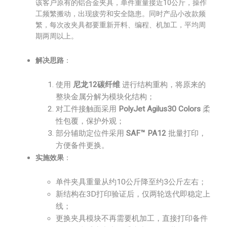
该客户原有的铝合金夹具，单件重量接近10公斤，操作
工频繁搬动，出现疲劳和安全隐患。同时产品小改款频
繁，每次改夹具都要重新开料、编程、机加工，平均周
期两周以上。
解决思路
：
使用
尼龙12碳纤维
进行结构重构，将原来的
整块金属分解为模块化结构；
对工件接触面采用
PolyJet Agilus30 Colors
柔
性包覆，保护外观；
部分辅助定位件采用
SAF™ PA12
批量打印，
方便备件更换。
实施效果
：
单件夹具重量从约10公斤降至约3公斤左右；
新结构在3D打印验证后，仅两轮迭代即稳定上
线；
更换夹具模块不再需要机加工，直接打印备件