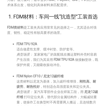
术体系出发，细化到具体材料来匹配需求。
1. FDM材料：车间一线“抗造型”工装首选
FDM类材料
是工装夹具应用里常见的选择之一，尤其适合对强
度、韧性、稳定性有较高要求的场景。
FDM TPU 92A
适合做柔性支撑、缓冲衬垫、防护套等。
典型场景：
某家家电厂的装配线在搬运塑料外壳时容易
产生压痕，我们为其采用
FDM TPU 92A
做接触垫块，既
保护外观，又能吸收振动冲击。
FDM Nylon CF10 / 尼龙12碳纤维
这类材料以尼龙为基体，加入碳纤维增强，
刚性高、耐
疲劳、耐热性好
，特别适合高强度装夹和定位夹具。
典型场景：
某汽车零部件企业在焊装工段，用
尼龙12碳
纤维
打印定位夹具，替代部分金属结构件，大幅减轻重
量，使操作工在换型时不再需要两人搬运，且连续数月