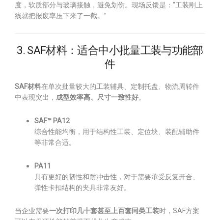
度，软质部分与玻璃接触，避免划伤。现场反馈是：“工装刚上
线就把报废率压下来了一截。”
3. SAF材料：适合中小批量工装与功能部
件
SAF材料
在单次批量较大的工装辅具、定制托盘、物流周转件
中表现突出，
成型效率高、尺寸一致性好
。
SAF™ PA12
综合性能均衡，用于结构性工装、定位块、装配辅助件
等非常合适。
PA11
具有更好的韧性和耐冲击性，对于需要承受反复开合、
弹性卡扣结构的夹具非常友好。
当企业需要
一次打印几十套甚至上百套同类工装
时，SAF方案