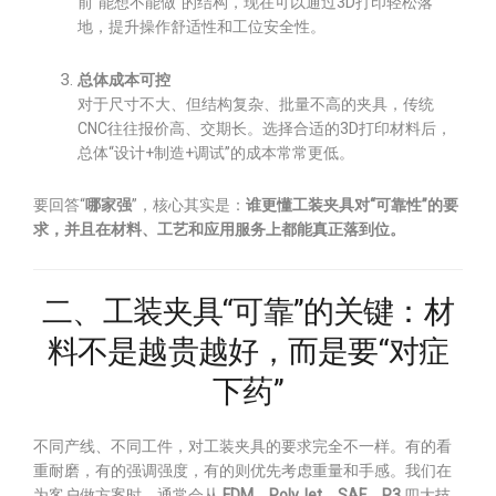
前“能想不能做”的结构，现在可以通过3D打印轻松落
地，提升操作舒适性和工位安全性。
总体成本可控
对于尺寸不大、但结构复杂、批量不高的夹具，传统
CNC往往报价高、交期长。选择合适的3D打印材料后，
总体“设计+制造+调试”的成本常常更低。
要回答“
哪家强
”，核心其实是：
谁更懂工装夹具对“可靠性”的要
求，并且在材料、工艺和应用服务上都能真正落到位。
二、工装夹具“可靠”的关键：材
料不是越贵越好，而是要“对症
下药”
不同产线、不同工件，对工装夹具的要求完全不一样。有的看
重耐磨，有的强调强度，有的则优先考虑重量和手感。我们在
为客户做方案时，通常会从
FDM、PolyJet、SAF、P3
四大技