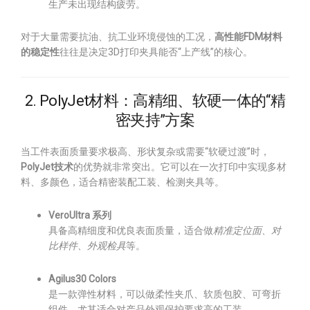
生产未出现结构疲劳。
对于大量需要抗油、抗工业环境侵蚀的工况，
高性能FDM材料
的稳定性
往往是决定3D打印夹具能否“上产线”的核心。
2. PolyJet材料：高精细、软硬一体的“精
密夹持”方案
当工件表面质量要求极高、形状复杂或需要“软硬过渡”时，
PolyJet技术
的优势就非常突出。它可以在一次打印中实现多材
料、多颜色，适合精密装配工装、检测夹具等。
VeroUltra 系列
具备高精细度和优良表面质量，适合做
精准定位面、对
比样件、外观检具
等。
Agilus30 Colors
是一款弹性材料，可以做柔性夹爪、软质包胶、可弯折
组件，尤其适合对产品外观保护要求高的工装。