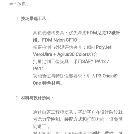
生产体系：
按场景选工艺
：
高负载结构夹具：优先考虑
FDM尼龙12碳纤
维、FDM Nylon CF10
；
精密检测与外观评估夹具：倾向
PolyJet
VeroUltra + Agilus30 Colors
组合；
批量定制工位夹具：采用
SAF™ PA12 /
PA11
；
功能验证与特殊性能要求：引入
P3 Origin®
One 特色材料
。
材料与设计协同
：
通过自家工程师团队，帮助客户在设计阶段就
考虑
力学性能、装配方式和打印方向
，避免后
期返工；
对于复杂工装，我们会建议将
刚性、柔性、可