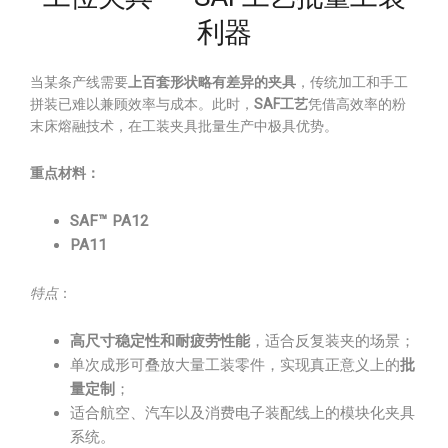
利器
当某条产线需要
上百套形状略有差异的夹具
，传统加工和手工
拼装已难以兼顾效率与成本。此时，
SAF工艺
凭借高效率的粉
末床熔融技术，在工装夹具批量生产中极具优势。
重点材料：
SAF™ PA12
PA11
特点
：
高尺寸稳定性和耐疲劳性能
，适合反复装夹的场景；
单次成形可叠放大量工装零件，实现真正意义上的
批
量定制
；
适合航空、汽车以及消费电子装配线上的模块化夹具
系统。