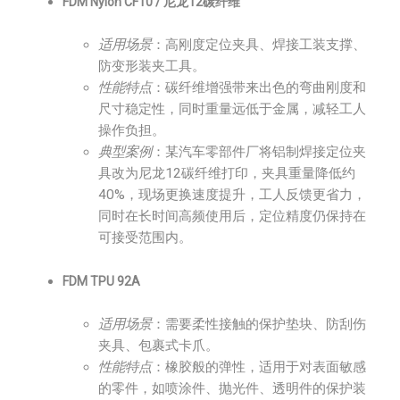
FDM Nylon CF10 / 尼龙12碳纤维
适用场景
：高刚度定位夹具、焊接工装支撑、
防变形装夹工具。
性能特点
：碳纤维增强带来出色的弯曲刚度和
尺寸稳定性，同时重量远低于金属，减轻工人
操作负担。
典型案例
：某汽车零部件厂将铝制焊接定位夹
具改为尼龙12碳纤维打印，夹具重量降低约
40%，现场更换速度提升，工人反馈更省力，
同时在长时间高频使用后，定位精度仍保持在
可接受范围内。
FDM TPU 92A
适用场景
：需要柔性接触的保护垫块、防刮伤
夹具、包裹式卡爪。
性能特点
：橡胶般的弹性，适用于对表面敏感
的零件，如喷涂件、抛光件、透明件的保护装