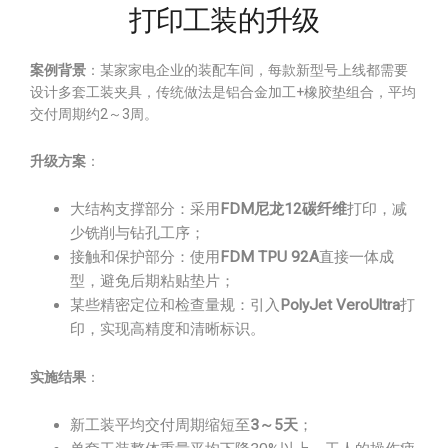
打印工装的升级
案例背景
：某家家电企业的装配车间，每款新型号上线都需要
设计多套工装夹具，传统做法是铝合金加工+橡胶垫组合，平均
交付周期约2～3周。
升级方案
：
大结构支撑部分：采用
FDM尼龙12碳纤维
打印，减
少铣削与钻孔工序；
接触和保护部分：使用
FDM TPU 92A
直接一体成
型，避免后期粘贴垫片；
某些精密定位和检查量规：引入
PolyJet VeroUltra
打
印，实现高精度和清晰标识。
实施结果
：
新工装平均交付周期缩短至
3～5天
；