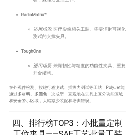
状，减轻后处理工作。
RadioMatrix™
适用场景
: 医疗影像相关工装、需要辐射可视化
测试的支撑夹具。
ToughOne
适用场景
: 兼顾韧性与精度的功能性夹具、重复
开合结构。
在外观件检测、按键行程测试、插拔力测试等工站，PolyJet能
通过
多材料、多颜色
一次成型，直观地在夹具上区分功能区域
和安全警示区域，大幅减少装配和培训错误。
四、排行榜TOP3：小批量定制
工位夹具——SAF工艺批量工装