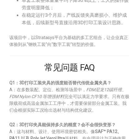
单套工装整体重量平均下降30%以上，工人的操作疲
劳度明显降低；
在稳定运行3个月后，产线反馈夹具磨损小、维护成
本低，后续新型号直接沿用3D打印工装设计思路。
该项目中，以Stratasys平台为基础的多工艺组合，让企业真正
体验到从“钢铁工装”向“数字工装”转型的价值。
常见问题 FAQ
Q1：3D打印工装夹具的强度能否替代传统金属夹具？
A：在多数装配、定位、检测等场景中，
FDM尼龙12碳纤维、
FDM Nylon CF10 等增强材料
完全可以满足力学要求。只有在极
限载荷或高温金属加工工序中，才需要保留部分金属工装。我
们会根据实际工况给出选材与结构优化建议。
Q2：3D打印夹具能保持多久的精度？会不会很快变形？
A：这与材料、设计、使用环境密切相关。像
SAF™ PA12、
PA11 以及 PolyJet VeroUltra
等材料，在合理设计与正确使用