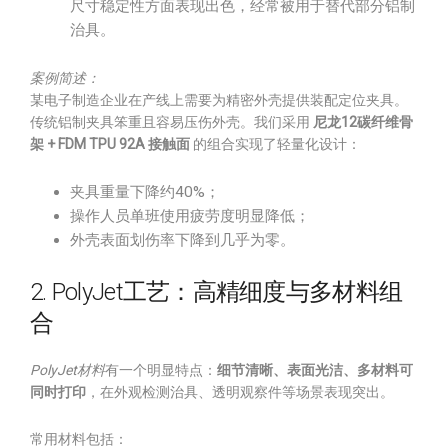
尺寸稳定性方面表现出色，经常被用于替代部分铝制
治具。
案例简述：
某电子制造企业在产线上需要为精密外壳提供装配定位夹具。
传统铝制夹具笨重且容易压伤外壳。我们采用
尼龙12碳纤维骨
架 + FDM TPU 92A 接触面
的组合实现了轻量化设计：
夹具重量下降约40%；
操作人员单班使用疲劳度明显降低；
外壳表面划伤率下降到几乎为零。
2. PolyJet工艺：高精细度与多材料组
合
PolyJet材料
有一个明显特点：
细节清晰、表面光洁、多材料可
同时打印
，在外观检测治具、透明观察件等场景表现突出。
常用材料包括：