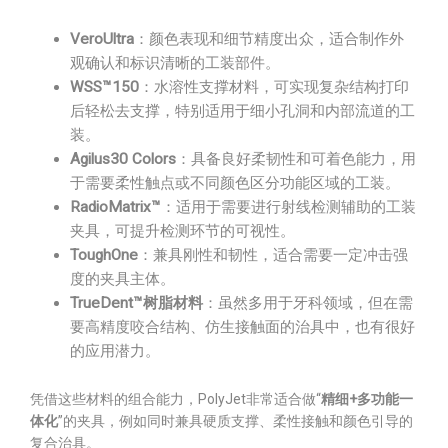
VeroUltra
：颜色表现和细节精度出众，适合制作外
观确认和标识清晰的工装部件。
WSS™150
：水溶性支撑材料，可实现复杂结构打印
后轻松去支撑，特别适用于细小孔洞和内部流道的工
装。
Agilus30 Colors
：具备良好柔韧性和可着色能力，用
于需要柔性触点或不同颜色区分功能区域的工装。
RadioMatrix™
：适用于需要进行射线检测辅助的工装
夹具，可提升检测环节的可视性。
ToughOne
：兼具刚性和韧性，适合需要一定冲击强
度的夹具主体。
TrueDent™树脂材料
：虽然多用于牙科领域，但在需
要高精度咬合结构、仿生接触面的治具中，也有很好
的应用潜力。
凭借这些材料的组合能力，PolyJet非常适合做“
精细+多功能一
体化
”的夹具，例如同时兼具硬质支撑、柔性接触和颜色引导的
复合治具。