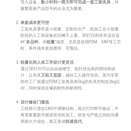
导入设备，
数小时到一两天即可完成一套工装夹具
，对
频繁更换产品型号的企业尤为重要。
单套成本更可控
工装夹具通常是小批量、定制化生产，机加工在小批量
阶段的人工和设备折旧摊不上量。3D打印则非常适合这
种“
多品种、小批量
”场景，尤其是使用FDM、SAF等工艺
时，单件成本更加透明、可预估。
轻量化和人体工学设计更灵活
通过3D打印可以自由做镂空、拓扑优化和内部结构设
计，让夹具
又轻又坚固
，减轻工人操作负担。某汽车零
部件工厂就通过FDM工装将原来5kg的夹具控制在2kg以
内，同时保持足够的刚性和耐用性。
设计修改门槛低
工程师只需在CAD中调整结构，再次打印即可验证，不
再需要重新开模或安排机加工。研发与产线之间的沟通
周期大大缩短，真正形成
快速迭代
。