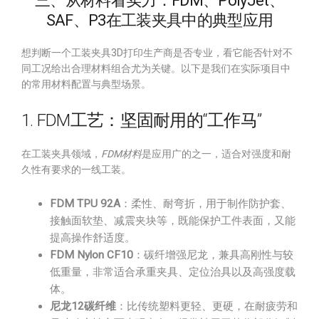
三、从材料看实力：FDM、PolyJet、
SAF、P3在工装夹具中的典型应用
想判断一个工装夹具3D打印生产商是否专业，看它能否针对不
同工况给出合理材料组合尤为关键。以下是我们在实际项目中
的常用材料配置与典型场景。
1. FDM工艺：坚固耐用的“工作马”
在工装夹具领域，
FDM材料
是应用广的之一，适合对强度和耐
久性有要求的一线工装。
FDM TPU 92A
：柔性、耐弯折，用于制作防护套、
接触面软垫、减震夹块等，既能保护工件表面，又能
提高操作舒适度。
FDM Nylon CF10
：碳纤增强尼龙，兼具高刚性与较
低重量，非常适合承重夹具、定位治具以及高强度载
体。
尼龙12碳纤维
：比传统塑料更轻、更硬，在耐疲劳和