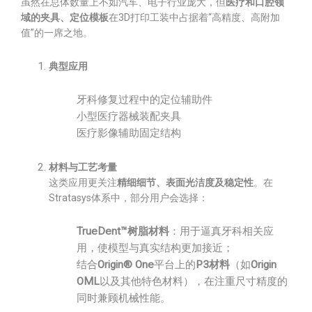
虽然在总体数量上不如汽车、电子行业庞大，但
医疗和口腔领
域的夹具、定位模板
在3D打印工装中占据着“高精度、高附加
值”的一席之地。
典型应用
牙科修复过程中的定位辅助件
小型医疗器械装配夹具
医疗影像辅助固定结构
材料与工艺考量
这类应用更关注
精细细节、表面光洁度及稳定性
。在
Stratasys体系中，部分用户会选择：
TrueDent™树脂材料
：用于逼真牙科相关应
用，使模型与真实结构更加接近；
结合
Origin® One
平台上的
P3材料
（如
Origin
OML
以及其他特色材料），在注重尺寸精度的
同时兼顾机械性能。