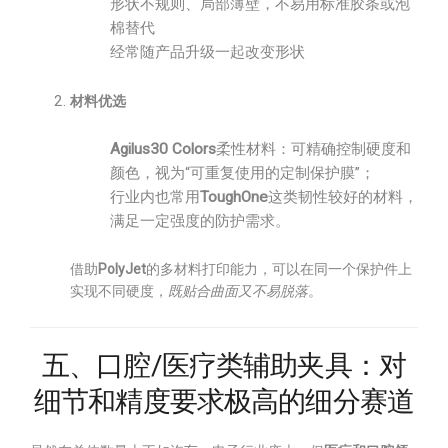
形状不规则、局部薄壁，不易用标准胶条或泡
棉替代
经常随产品升级一起改变形状
材料优选
Agilus30 Colors
柔性材料：可精确控制硬度和
颜色，视为“可重复使用的定制保护膜”；
行业内也常用
ToughOne
这类韧性较好的材料，
满足一定强度的防护需求。
借助
PolyJet
的多材料打印能力，可以在同一个保护件上
实现不同硬度，
既贴合曲面又不易脱落
。
五、口腔/医疗类辅助夹具：对
细节和精度要求极高的细分赛道