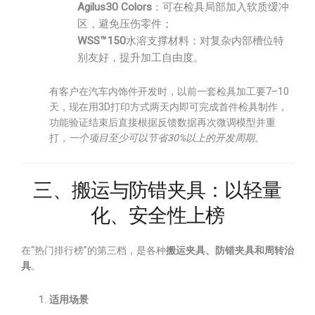
Agilus30 Colors
：可在检具局部加入软质缓冲
区，避免压伤零件；
WSS™150
水溶支撑材料：对复杂内部槽位特
别友好，提升加工自由度。
有客户在汽车内饰件开发时，以前一套检具加工要7–10
天，现在用3D打印方式两天内即可完成首件检具制作，
功能验证结束后直接根据反馈数据再次微调模型并重
打，
一个项目至少可以节省30%以上的开发周期
。
三、搬运与防错夹具：以轻量
化、安全性上榜
在“热门排行榜”的第三档，是各种
搬运夹具、防错夹具和周转治
具
。
适用场景