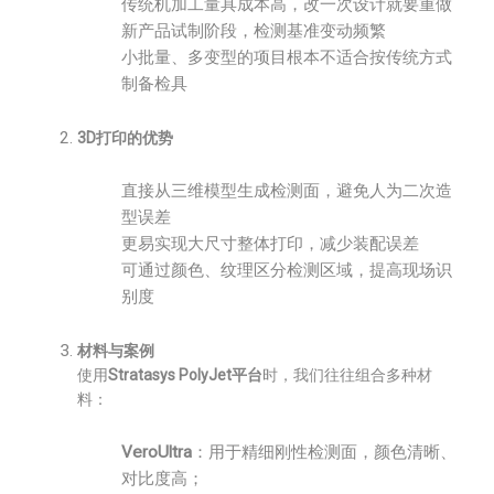
传统机加工量具成本高，改一次设计就要重做
新产品试制阶段，检测基准变动频繁
小批量、多变型的项目根本不适合按传统方式
制备检具
3D打印的优势
直接从三维模型生成检测面，避免人为二次造
型误差
更易实现大尺寸整体打印，减少装配误差
可通过颜色、纹理区分检测区域，提高现场识
别度
材料与案例
使用
Stratasys PolyJet平台
时，我们往往组合多种材
料：
VeroUltra
：用于精细刚性检测面，颜色清晰、
对比度高；