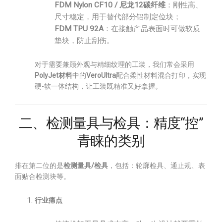
FDM Nylon CF10 / 尼龙12碳纤维
：刚性高、
尺寸稳定，用于替代部分铝制定位块；
FDM TPU 92A
：在接触产品表面时可做软质
垫块，防止刮伤。
对于需要兼顾外观与精细纹理的工装，我们常会采用
PolyJet材料
中的
VeroUltra
配合柔性材料混合打印，实现
硬-软一体结构，让工装既精准又好拿握。
二、检测量具与检具：精度“控”
青睐的类别
排在第二位的是
检测量具/检具
，包括：轮廓检具、通止规、表
面贴合检测块等。
行业痛点