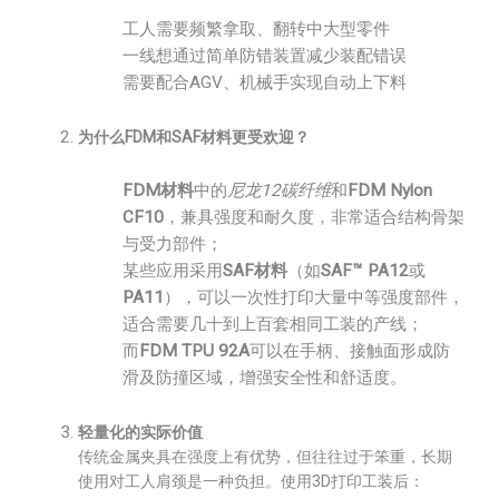
工人需要频繁拿取、翻转中大型零件
一线想通过简单防错装置减少装配错误
需要配合AGV、机械手实现自动上下料
为什么FDM和SAF材料更受欢迎？
FDM材料
中的
尼龙12碳纤维
和
FDM Nylon
CF10
，兼具强度和耐久度，非常适合结构骨架
与受力部件；
某些应用采用
SAF材料
（如
SAF™ PA12
或
PA11
），可以一次性打印大量中等强度部件，
适合需要几十到上百套相同工装的产线；
而
FDM TPU 92A
可以在手柄、接触面形成防
滑及防撞区域，增强安全性和舒适度。
轻量化的实际价值
传统金属夹具在强度上有优势，但往往过于笨重，长期
使用对工人肩颈是一种负担。使用3D打印工装后：