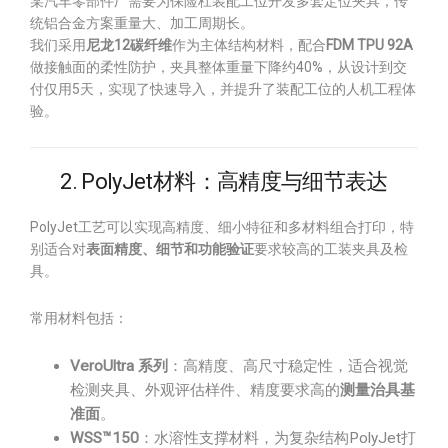
某汽车零部件厂需要为保险杠装配工位开发多套定位夹具，传
统铝合金方案重量大、加工周期长。
我们采用
尼龙12碳纤维
作为主体结构材料，配合
FDM TPU 92A
做接触面的柔性防护，夹具整体重量下降约40%，从设计到交
付仅用5天，实现了快速导入，并提升了装配工位的人机工程体
验。
2. PolyJet材料：高精度与细节表达
PolyJet工艺可以实现高精度、细小特征和多材料组合打印，特
别适合对
表面精度、细节和功能验证
要求较高的工装夹具及检
具。
常用材料包括：
VeroUltra 系列
：高精度、高尺寸稳定性，适合视觉
检测夹具、外观评估样件、精度要求高的
测量治具基
准面
。
WSS™150
：水溶性支撑材料，为复杂结构PolyJet打