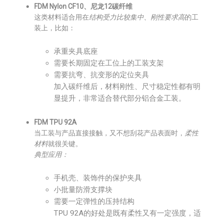
FDM Nylon CF10、尼龙12碳纤维
这类材料适合用在
结构受力比较集中、刚性要求高
的工
装上，比如：
承重夹具底座
需要长期固定在工位上的工装支架
需要抗弯、抗变形的定位夹具
加入碳纤维后，材料刚性、尺寸稳定性都有明
显提升，非常适合替代部分铝合金工装。
FDM TPU 92A
当工装与产品直接接触，又不想刮花产品表面时，
柔性
材料
就很关键。
典型应用：
手机壳、装饰件的保护夹具
小批量防滑支撑块
需要一定弹性的压持结构
TPU 92A的好处是既有柔性又有一定强度，适