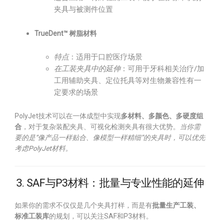
夹具与被测件位置
TrueDent™ 树脂材料
特点
：适用于口腔医疗场景
在工装夹具中的延伸
：可用于牙科相关治疗/加
工用辅助夹具、定位托具等对生物兼容性有一
定要求的场景
PolyJet技术可以在一体成型中实现
多材料、多颜色、多硬度组
合
，对于复杂装配夹具、可视化检测夹具有很大优势。
当你需
要的是“像产品一样贴合、像模型一样精细”的夹具时，可以优先
考虑PolyJet材料。
3. SAF与P3材料：批量与专业性能的延伸
如果你的需求不仅仅是几个夹具打样，而是有
批量生产工装、
标准工装库
的规划，可以关注SAF和P3材料。