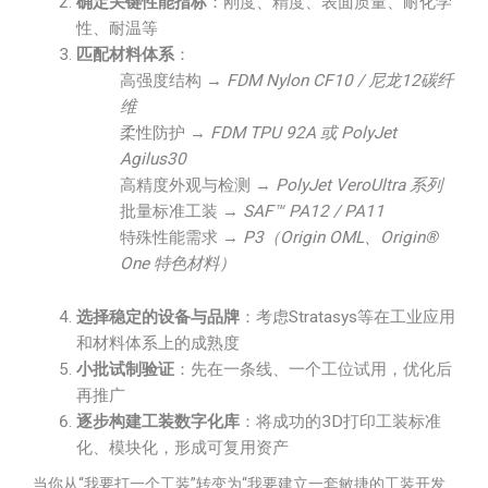
确定关键性能指标
：刚度、精度、表面质量、耐化学
性、耐温等
匹配材料体系
：
高强度结构 →
FDM Nylon CF10 / 尼龙12碳纤
维
柔性防护 →
FDM TPU 92A 或 PolyJet
Agilus30
高精度外观与检测 →
PolyJet VeroUltra 系列
批量标准工装 →
SAF™ PA12 / PA11
特殊性能需求 →
P3（Origin OML、Origin®
One 特色材料）
选择稳定的设备与品牌
：考虑Stratasys等在工业应用
和材料体系上的成熟度
小批试制验证
：先在一条线、一个工位试用，优化后
再推广
逐步构建工装数字化库
：将成功的3D打印工装标准
化、模块化，形成可复用资产
当你从“我要打一个工装”转变为“我要建立一套敏捷的工装开发