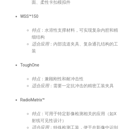
面、柔性卡扣模拟件
WSS™150
特点
：水溶性支撑材料，可实现复杂内腔和精
细结构
适合应用
：内部流道夹具、复杂通孔结构的工
装
ToughOne
特点
：兼顾刚性和耐冲击性
适合应用
：需要一定抗冲击的精密工装夹具
RadioMatrix™
特点
：可用于特定影像检测相关的应用（如X
射线可见性设计）
适合应用
：特殊检测工装，便于在影像中识别