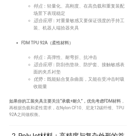
特点
：轻量化、高刚度、在高负载和重复装配
场景下表现稳定
适合应用
：对重量敏感又要保证强度的手持工
装、机器人端拾器夹具
FDM TPU 92A（柔性材料）
特点
：高弹性、耐弯折、抗冲击
适合应用
：防刮伤垫块、防护套、接触敏感表
面的夹爪衬垫
优势
：既能贴合复杂曲面，又能在受冲击时吸
收能量
如果你的工装夹具主要关注“承载+耐久”，优先考虑FDM材料
，
再根据负载和柔性需求，在Nylon CF10、尼龙12碳纤维、TPU
92A之间做权衡。
2. PolyJet材料：高精度与复杂外形的首