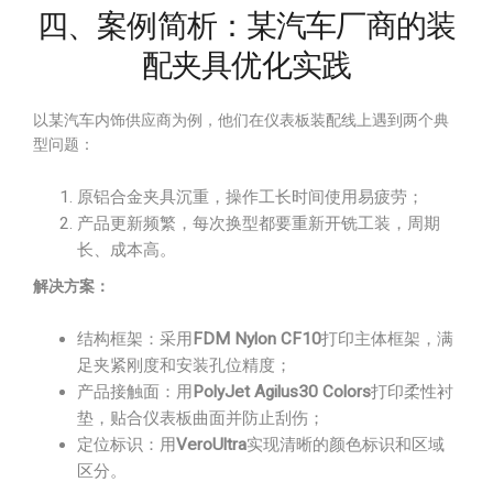
四、案例简析：某汽车厂商的装
配夹具优化实践
以某汽车内饰供应商为例，他们在仪表板装配线上遇到两个典
型问题：
原铝合金夹具沉重，操作工长时间使用易疲劳；
产品更新频繁，每次换型都要重新开铣工装，周期
长、成本高。
解决方案：
结构框架：采用
FDM Nylon CF10
打印主体框架，满
足夹紧刚度和安装孔位精度；
产品接触面：用
PolyJet Agilus30 Colors
打印柔性衬
垫，贴合仪表板曲面并防止刮伤；
定位标识：用
VeroUltra
实现清晰的颜色标识和区域
区分。