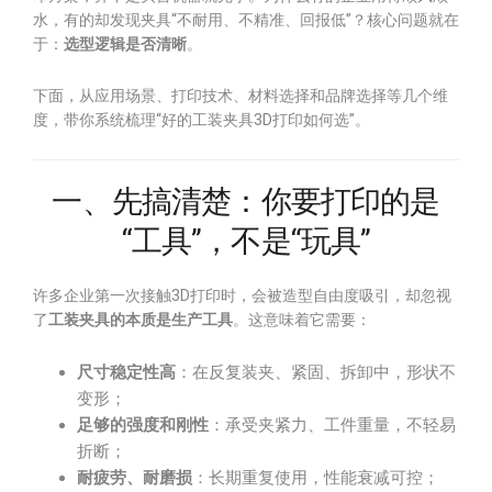
水，有的却发现夹具“不耐用、不精准、回报低”？核心问题就在
于：
选型逻辑是否清晰
。
下面，从应用场景、打印技术、材料选择和品牌选择等几个维
度，带你系统梳理“好的工装夹具3D打印如何选”。
一、先搞清楚：你要打印的是
“工具”，不是“玩具”
许多企业第一次接触3D打印时，会被造型自由度吸引，却忽视
了
工装夹具的本质是生产工具
。这意味着它需要：
尺寸稳定性高
：在反复装夹、紧固、拆卸中，形状不
变形；
足够的强度和刚性
：承受夹紧力、工件重量，不轻易
折断；
耐疲劳、耐磨损
：长期重复使用，性能衰减可控；