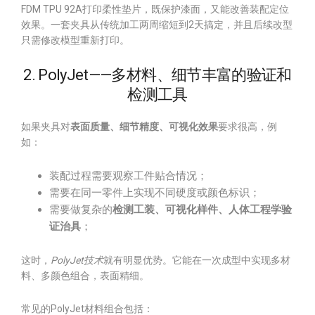
FDM TPU 92A打印柔性垫片，既保护漆面，又能改善装配定位
效果。一套夹具从传统加工两周缩短到2天搞定，并且后续改型
只需修改模型重新打印。
2. PolyJet——多材料、细节丰富的验证和
检测工具
如果夹具对
表面质量、细节精度、可视化效果
要求很高，例
如：
装配过程需要观察工件贴合情况；
需要在同一零件上实现不同硬度或颜色标识；
需要做复杂的
检测工装、可视化样件、人体工程学验
证治具
；
这时，
PolyJet技术
就有明显优势。它能在一次成型中实现多材
料、多颜色组合，表面精细。
常见的PolyJet材料组合包括：