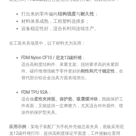
打出来的零件偏向
结构强度
与
耐久性
；
材料体系成熟，工程塑料选择多；
设备稳定性好，适合长时间连续生产。
在工装夹具场景中，以下材料尤为实用：
FDM Nylon CF10 / 尼龙12碳纤维
：
适合高刚度结构件、承重支架、扭转要求高的夹紧部
件。碳纤维增强赋予零件更好的
刚性和尺寸稳定性
，在
替代部分铝合金治具方面表现突出。
FDM TPU 92A
：
适合做
柔性夹持面、保护垫、吸震缓冲块
，既能保护工
件表面，又能提供一定摩擦力，尤其适合对外观件、喷
涂件的保护型夹具。
应用示例
：某电子装配厂为手机外壳做总装夹具，底板采用尼
龙12碳纤维打印，提供高刚度保证平面度，工件接触位置用