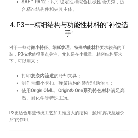
SAF™ PA12
：尺寸稳定性和综合机械性能优秀，适
合精准结构件和夹具主体。
4. P3——精细结构与功能性材料的“补位选
手”
对于一些对
微小特征、细腻纹理、特殊功能材料
要求较高的工
装，
P3技术
值得重点关注。尤其是在小批量、精密结构要求
下，可以用来：
打印
复杂内流道
的冷却夹具；
制作带细小卡扣、弹簧结构的装配辅助治具；
使用
Origin OML、Origin® One系列特色材料
满足高
温、耐化学等特殊工况。
P3更适合那些传统工艺加工难度大的结构，起到“
解决疑难杂
症
”的作用。