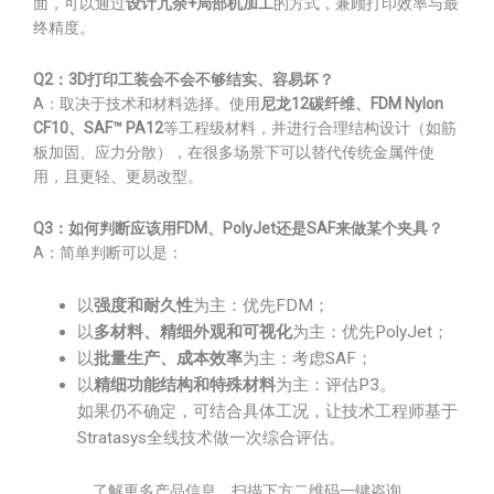
面，可以通过
设计冗余+局部机加工
的方式，兼顾打印效率与最
终精度。
Q2：3D打印工装会不会不够结实、容易坏？
A：取决于技术和材料选择。使用
尼龙12碳纤维、FDM Nylon
CF10、SAF™ PA12
等工程级材料，并进行合理结构设计（如筋
板加固、应力分散），在很多场景下可以替代传统金属件使
用，且更轻、更易改型。
Q3：如何判断应该用FDM、PolyJet还是SAF来做某个夹具？
A：简单判断可以是：
以
强度和耐久性
为主：优先FDM；
以
多材料、精细外观和可视化
为主：优先PolyJet；
以
批量生产、成本效率
为主：考虑SAF；
以
精细功能结构和特殊材料
为主：评估P3。
如果仍不确定，可结合具体工况，让技术工程师基于
Stratasys全线技术做一次综合评估。
了解更多产品信息，扫描下方二维码一键咨询