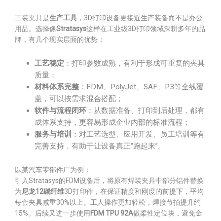
工装夹具是
生产工具
，3D打印设备更接近生产装备而不是办公
用品。选择像
Stratasys
这样在工业级3D打印领域深耕多年的品
牌，有几个现实层面的优势：
工艺稳定
：打印参数成熟，有利于形成可重复的夹具
质量；
材料体系完整
：FDM、PolyJet、SAF、P3等全线覆
盖，可以按需求混合搭配；
软件与流程闭环
：从数据准备、打印到后处理，都有
成体系支持，更容易形成企业内部的标准流程；
服务与培训
：对工艺选型、应用开发、员工培训等有
完善支持，有助于让设备真正“跑起来”。
以某汽车零部件厂为例：
引入Stratasys的FDM设备后，将原有焊装夹具中部分铝件替换
为
尼龙12碳纤维
3D打印件，在保证精度和刚度的前提下，平均
每套夹具减重30%以上。工人操作更加轻松，焊接节拍提升约
15%。后续又进一步使用
FDM TPU 92A
做柔性定位块，避免金