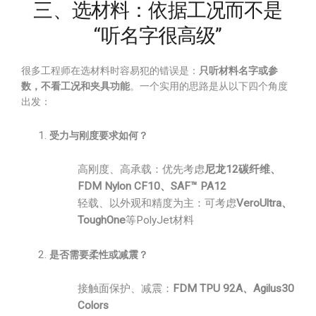
三、选材料：依据工况而不是
“听名字很高级”
很多工程师在选材料时容易犯的错误是：
只听材料名字或参
数，不看工况和夹具功能
。一个实用的思路是从以下四个角度
出发：
受力与刚度要求如何？
高刚度、高承载：优先考虑
尼龙12碳纤维、
FDM Nylon CF10、SAF™ PA12
轻载、以外观和精度为主：可考虑
VeroUltra、
ToughOne
等PolyJet材料
是否需要柔性或减震？
接触面保护、减震：
FDM TPU 92A、Agilus30
Colors