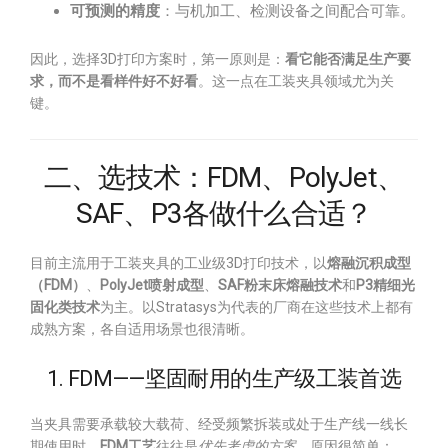
可预测的精度
：与机加工、检测设备之间配合可靠。
因此，选择3D打印方案时，第一原则是：
看它能否满足生产要
求，而不是看样件好不好看
。这一点在工装夹具领域尤为关
键。
二、选技术：FDM、PolyJet、
SAF、P3各做什么合适？
目前主流用于工装夹具的工业级3D打印技术，以
熔融沉积成型
（FDM）
、
PolyJet喷射成型
、
SAF粉末床熔融技术
和
P3精细光
固化类技术
为主。以Stratasys为代表的厂商在这些技术上都有
成熟方案，各自适用场景也很清晰。
1. FDM——坚固耐用的生产级工装首选
当夹具需要承载较大载荷、经受频繁拆装或处于生产线一线长
期使用时，
FDM工艺
往往是
优先考虑的方案
。原因很简单：