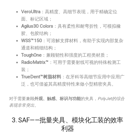
VeroUltra
：高精度、高细节表现，用于精确定位
面、标记区域；
Agilus30 Colors
：具有柔性和耐弯折性，可模拟橡
胶、包胶结构；
WSS™150
：可溶解支撑材料，有助于实现内部复杂
通道和精细结构；
ToughOne
：兼顾韧性和强度的工程类材质；
RadioMatrix™
：可用于需要射线可视的特殊检测工
装；
TrueDent™树脂材料
：在牙科等高细节应用中应用广
泛，也可借鉴其高精度特性来做小型精密夹具。
对于需要兼顾
外观、触感、标识与功能
的夹具，
PolyJet的综合
表现非常突出
。
3. SAF——批量夹具、模块化工装的效率
利器