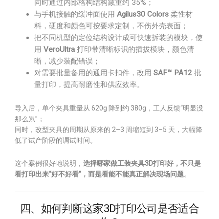
同时通过内部格构结构减重约 35%；
与手机接触的缓冲面使用
Agilus30 Colors
柔性材
料，硬度和颜色可按要求定制，不伤外壳表面；
把不同机型的定位结构设计成可快速拆装的模块，使
用
VeroUltra
打印带清晰标识的插拔模块，颜色清
晰，减少装配错误；
对需要批量备用的通用卡扣件，改用
SAF™ PA12
批
量打印，提高耐磨性和供应效率。
导入后，单个夹具重量从 620g 降到约 380g，工人反馈“明显没
那么累”；
同时，改型夹具的周期从原来的 2–3 周缩短到 3–5 天，大幅降
低了试产阶段的调试时间。
这个案例很好地说明，
选择哪家做工装夹具3D打印好，不只是
看打印出来“好不好看”，而是看能不能真正解决现场问题
。
四、如何判断这家3D打印公司是否适合