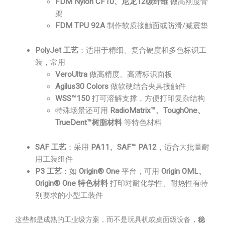
FDM Nylon CF10、尼龙12碳纤维
做高刚度骨
架
FDM TPU 92A
制作软质接触面或防滑/减震垫
PolyJet 工艺
：适用于精细、复合硬度和多色标识工
装，常用
VeroUltra
做高精度、高清标识面板
Agilus30 Colors
做软硬结合夹具接触件
WSS™150
打可溶解支撑，方便打印复杂结构
特殊场景还可用
RadioMatrix™、ToughOne、
TrueDent™树脂材料
等特色材料
SAF 工艺
：采用
PA11、SAF™ PA12
，适合大批量耐
用工装组件
P3 工艺
：如
Origin® One
平台，可用
Origin OML、
Origin® One 特色材料
打印对耐化学性、耐热性有特
别要求的小型工装件
这些都是成熟的工业级方案，而不是玩具机或桌面级设备，
稳