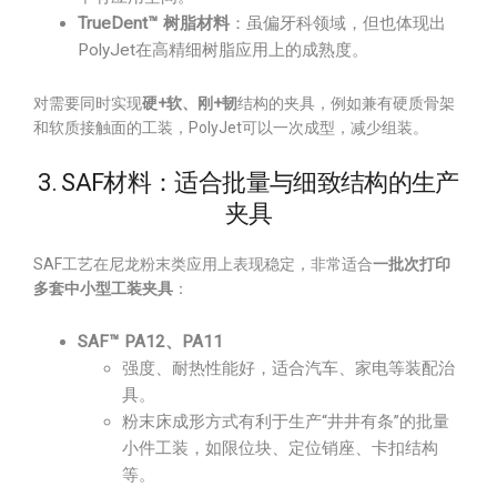
TrueDent™ 树脂材料
：虽偏牙科领域，但也体现出
PolyJet在高精细树脂应用上的成熟度。
对需要同时实现
硬+软、刚+韧
结构的夹具，例如兼有硬质骨架
和软质接触面的工装，PolyJet可以一次成型，减少组装。
3. SAF材料：适合批量与细致结构的生产
夹具
SAF工艺在尼龙粉末类应用上表现稳定，非常适合
一批次打印
多套中小型工装夹具
：
SAF™ PA12、PA11
强度、耐热性能好，适合汽车、家电等装配治
具。
粉末床成形方式有利于生产“井井有条”的批量
小件工装，如限位块、定位销座、卡扣结构
等。