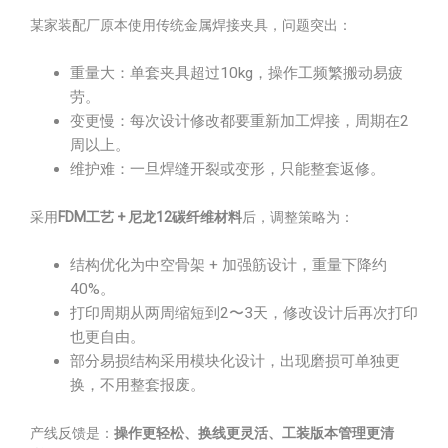
某家装配厂原本使用传统金属焊接夹具，问题突出：
重量大：单套夹具超过10kg，操作工频繁搬动易疲
劳。
变更慢：每次设计修改都要重新加工焊接，周期在2
周以上。
维护难：一旦焊缝开裂或变形，只能整套返修。
采用
FDM工艺 + 尼龙12碳纤维材料
后，调整策略为：
结构优化为中空骨架 + 加强筋设计，重量下降约
40%。
打印周期从两周缩短到2〜3天，修改设计后再次打印
也更自由。
部分易损结构采用模块化设计，出现磨损可单独更
换，不用整套报废。
产线反馈是：
操作更轻松、换线更灵活、工装版本管理更清