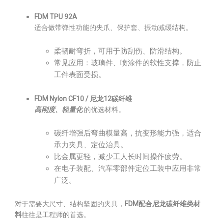
FDM TPU 92A
适合做带弹性功能的夹爪、保护套、振动减缓结构。
柔韧耐弯折，可用于防刮伤、防滑结构。
常见应用：玻璃件、喷涂件的软性支撑，防止
工件表面受损。
FDM Nylon CF10 / 尼龙12碳纤维
高刚度、轻量化
的优选材料。
碳纤增强后弯曲模量高，抗变形能力强，适合
承力夹具、定位治具。
比金属更轻，减少工人长时间操作疲劳。
在电子装配、汽车零部件定位工装中应用非常
广泛。
对于需要大尺寸、结构坚固的夹具，
FDM配合尼龙碳纤维类材
料
往往是工程师的首选。