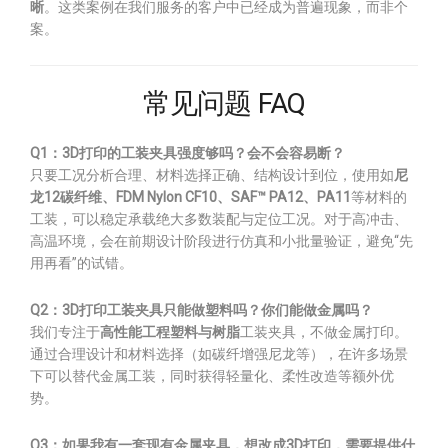
晰
。这类案例在我们服务的客户中已经成为普遍现象，而非个
案。
常见问题 FAQ
Q1：3D打印的工装夹具强度够吗？会不会容易断？
只要工况分析合理、材料选择正确、结构设计到位，使用如
尼
龙12碳纤维、FDM Nylon CF10、SAF™ PA12、PA11
等材料的
工装，可以稳定承载绝大多数装配与定位工况。对于高冲击、
高温环境，会在前期设计阶段进行仿真和小批量验证，避免“先
用再看”的试错。
Q2：3D打印工装夹具只能做塑料吗？你们能做金属吗？
我们专注于
高性能工程塑料与树脂
工装夹具，不做金属打印。
通过合理设计和材料选择（如碳纤增强尼龙等），在许多场景
下可以替代金属工装，同时获得轻量化、柔性改造等额外优
势。
Q3：如果我有一套现有金属夹具，想改成3D打印，需要提供什