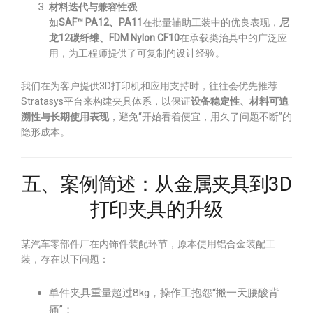
材料迭代与兼容性强
如
SAF™ PA12、PA11
在批量辅助工装中的优良表现，
尼
龙12碳纤维、FDM Nylon CF10
在承载类治具中的广泛应
用，为工程师提供了可复制的设计经验。
我们在为客户提供3D打印机和应用支持时，往往会优先推荐
Stratasys平台来构建夹具体系，以保证
设备稳定性、材料可追
溯性与长期使用表现
，避免“开始看着便宜，用久了问题不断”的
隐形成本。
五、案例简述：从金属夹具到3D
打印夹具的升级
某汽车零部件厂在内饰件装配环节，原本使用铝合金装配工
装，存在以下问题：
单件夹具重量超过8kg，操作工抱怨“搬一天腰酸背
痛”；