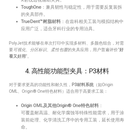
X射线透视辅助夹具。
ToughOne
：兼具韧性与稳定性，用于需要反复装拆
的夹具部件。
TrueDent™树脂材料
：在齿科相关工装与模拟结构中
应用广泛，适合牙科行业的专用治具。
PolyJet技术能够在单次打印中实现多材料、多颜色组合，对需
要
可视化、分区标识、柔性包覆
的夹具应用，用户普遍评价“
好
看又好用
”。
4. 高性能功能型夹具：P3材料
对于要求更高的功能性和耐久性，
P3材料系统
（如Origin
OML、Origin® One特色材料）适合用于高要求工装：
Origin OML及其他Origin® One特色材料
：
可覆盖耐高温、耐化学腐蚀等特殊性能需求，用于涂
装前处理、化学清洗工序中的专用工装，延长使用寿
命。