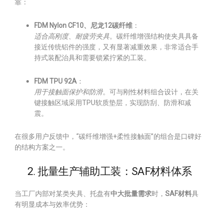
靠：
FDM Nylon CF10、尼龙12碳纤维
：
适合高刚度、耐疲劳夹具
。碳纤维增强结构使夹具具备
接近传统铝件的强度，又有显著减重效果，非常适合手
持式装配治具和需要锁紧拧紧的工装。
FDM TPU 92A
：
用于接触面保护和防滑
。可与刚性材料组合设计，在关
键接触区域采用TPU软质垫层，实现防刮、防滑和减
震。
在很多用户反馈中，“碳纤维增强+柔性接触面”的组合是口碑好
的结构方案之一。
2. 批量生产辅助工装：SAF材料体系
当工厂内部对某类夹具、托盘有
中大批量需求
时，
SAF材料
具
有明显成本与效率优势：