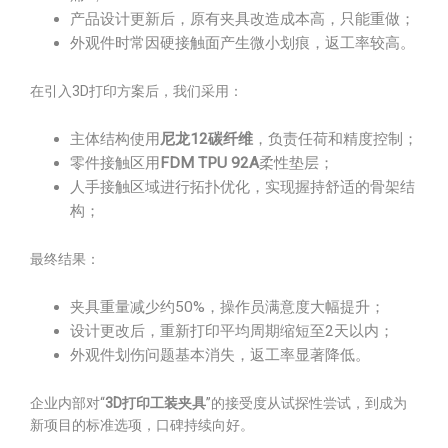
产品设计更新后，原有夹具改造成本高，只能重做；
外观件时常因硬接触面产生微小划痕，返工率较高。
在引入3D打印方案后，我们采用：
主体结构使用
尼龙12碳纤维
，负责任荷和精度控制；
零件接触区用
FDM TPU 92A
柔性垫层；
人手接触区域进行拓扑优化，实现握持舒适的骨架结
构；
最终结果：
夹具重量减少约50%，操作员满意度大幅提升；
设计更改后，重新打印平均周期缩短至2天以内；
外观件划伤问题基本消失，返工率显著降低。
企业内部对“
3D打印工装夹具
”的接受度从试探性尝试，到成为
新项目的标准选项，口碑持续向好。