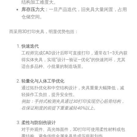
结构加工难度大。
库存压力大
：一旦产品迭代，旧夹具大量闲置，占用
仓储空间。
而采用3D打印夹具，明显优势包括：
快速迭代
工程师完成CAD设计后即可直接打印，通常在1–3天内获
得实体夹具，实现“设计—验证—优化”的快速闭环，尤其
适合多品种、小批量的制造场景。
轻量化与人体工学优化
通过拓扑优化和中空结构设计，夹具重量大幅降低，减
轻操作工负担，提升安全性。
例如：手持式检测夹具通过3D打印实现空心筋骨结构，
在保证刚度的前提下重量减轻40%以上。
柔性与防刮伤设计
对于外观件、高光饰面件，3D打印可使用柔性材料或包
覆结构，避免传统金属夹具造成压痕和划伤。