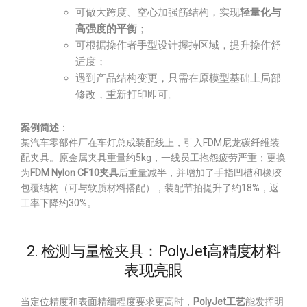
可做大跨度、空心加强筋结构，实现
轻量化与
高强度的平衡
；
可根据操作者手型设计握持区域，提升操作舒
适度；
遇到产品结构变更，只需在原模型基础上局部
修改，重新打印即可。
案例简述
：
某汽车零部件厂在车灯总成装配线上，引入FDM尼龙碳纤维装
配夹具。原金属夹具重量约5kg，一线员工抱怨疲劳严重；更换
为
FDM Nylon CF10夹具
后重量减半，并增加了手指凹槽和橡胶
包覆结构（可与软质材料搭配），装配节拍提升了约18%，返
工率下降约30%。
2. 检测与量检夹具：PolyJet高精度材料
表现亮眼
当定位精度和表面精细程度要求更高时，
PolyJet工艺
能发挥明