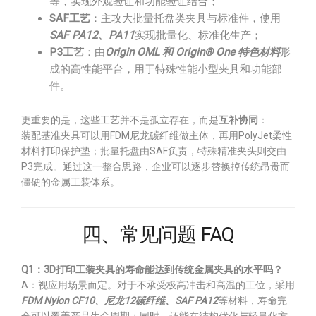
等，实现外观验证和功能验证结合；
SAF工艺
：主攻大批量托盘类夹具与标准件，使用
SAF PA12、PA11
实现批量化、标准化生产；
P3工艺
：由
Origin OML 和 Origin® One 特色材料
形
成的高性能平台，用于特殊性能小型夹具和功能部
件。
更重要的是，这些工艺并不是孤立存在，而是
互补协同
：
装配基准夹具可以用FDM尼龙碳纤维做主体，再用PolyJet柔性
材料打印保护垫；批量托盘由SAF负责，特殊精准夹头则交由
P3完成。通过这一整合思路，企业可以逐步替换掉传统昂贵而
僵硬的金属工装体系。
四、常见问题 FAQ
Q1：3D打印工装夹具的寿命能达到传统金属夹具的水平吗？
A：视应用场景而定。对于不承受极高冲击和高温的工位，采用
FDM Nylon CF10、尼龙12碳纤维、SAF PA12
等材料，寿命完