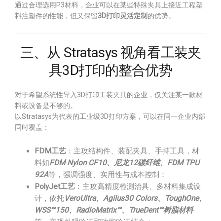
通过合理选用P3材料，企业可以在某些特殊夹具上接近工程塑
料注塑件的性能，但又保留
3D打印灵活定制
的优势。
三、从 Stratasys 视角看工装夹
具3D打印的整合优势
对于希望系统性导入3D打印工装夹具的企业，仅关注某一款材
料或设备是不够的。
以Stratasys为代表的工业级3D打印方案，可以在同一企业内部
同时覆盖：
FDM工艺
：主攻结构件、装配夹具、手持工具，材
料如
FDM Nylon CF10、尼龙12碳纤维、FDM TPU
92A
等，强调强度、实用性与成本控制；
PolyJet工艺
：主攻高精度检测治具、多材料集成设
计，依托
VeroUltra、Agilus30 Colors、ToughOne、
WSS™150、RadioMatrix™、TrueDent™树脂材料