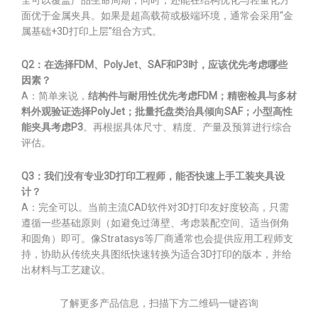
全可以覆盖产品生命周期；同时，还能在结构优化与轻量化方
面优于金属夹具。如果是超高载荷或极端环境，通常会采用“金
属基础+3D打印上层”组合方式。
Q2：在选择FDM、PolyJet、SAF和P3时，应该优先考虑哪些
因素？
A：简单来说，
结构件与耐用性优先考虑FDM；精密检具与多材
料外观验证选择PolyJet；批量托盘类治具倾向SAF；小型高性
能夹具考虑P3
。再根据具体尺寸、精度、产量及预算进行综合
评估。
Q3：我们没有专业3D打印工程师，能否快速上手工装夹具设
计？
A：完全可以。当前主流CAD软件对3D打印友好度较高，只需
遵循一些基础原则（如避免过薄壁、考虑装配空间、适当倒角
和圆角）即可。像Stratasys等厂商通常也会提供应用工程师支
持，协助从传统夹具图纸快速转换为适合3D打印的版本，并给
出材料与工艺建议。
了解更多产品信息，扫描下方二维码一键咨询