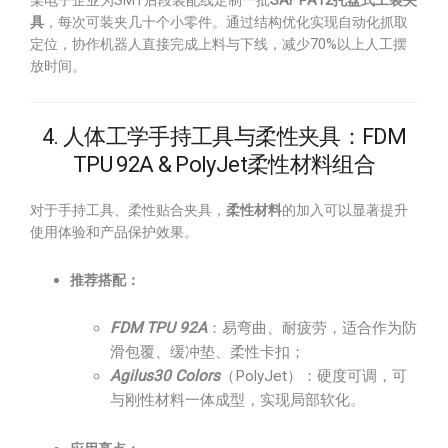
某电子企业为SMT后段装配线定制一批
SAF PA12托盘式工装夹
具
，每次可装夹几十个小零件。通过结构优化实现自动化抓取
定位，协作机器人直接完成上料与下线，减少70%以上人工摆
放时间。
4. 人体工学手持工具与柔性夹具：FDM
TPU 92A & PolyJet柔性材料组合
对于手持工具、柔性贴合夹具，
柔性材料
的加入可以显著提升
使用体验和产品保护效果。
推荐搭配：
FDM TPU 92A
：易弯曲、耐疲劳，适合作为防
滑包覆、缓冲垫、柔性卡扣；
Agilus30 Colors
（PolyJet）：硬度可调，可
与刚性材料一体成型，实现局部软化。