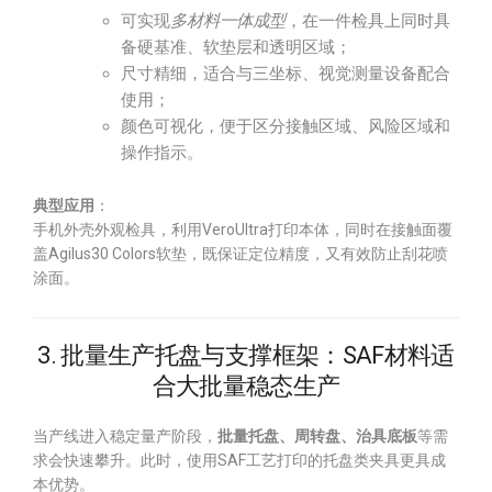
可实现
多材料一体成型
，在一件检具上同时具
备硬基准、软垫层和透明区域；
尺寸精细，适合与三坐标、视觉测量设备配合
使用；
颜色可视化，便于区分接触区域、风险区域和
操作指示。
典型应用
：
手机外壳外观检具，利用VeroUltra打印本体，同时在接触面覆
盖Agilus30 Colors软垫，既保证定位精度，又有效防止刮花喷
涂面。
3. 批量生产托盘与支撑框架：SAF材料适
合大批量稳态生产
当产线进入稳定量产阶段，
批量托盘、周转盘、治具底板
等需
求会快速攀升。此时，使用SAF工艺打印的托盘类夹具更具成
本优势。