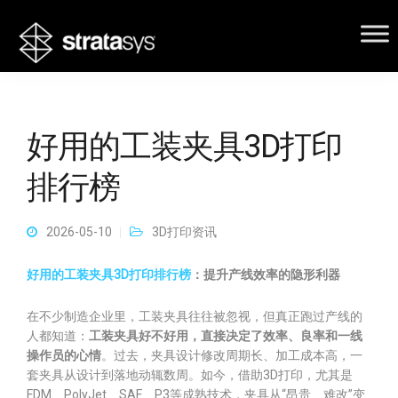
好用的工装夹具3D打印
排行榜
2026-05-10
3D打印资讯
好用的工装夹具3D打印排行榜
：提升产线效率的隐形利器
在不少制造企业里，工装夹具往往被忽视，但真正跑过产线的
人都知道：
工装夹具好不好用，直接决定了效率、良率和一线
操作员的心情
。过去，夹具设计修改周期长、加工成本高，一
套夹具从设计到落地动辄数周。如今，借助3D打印，尤其是
FDM、PolyJet、SAF、P3等成熟技术，夹具从“昂贵、难改”变