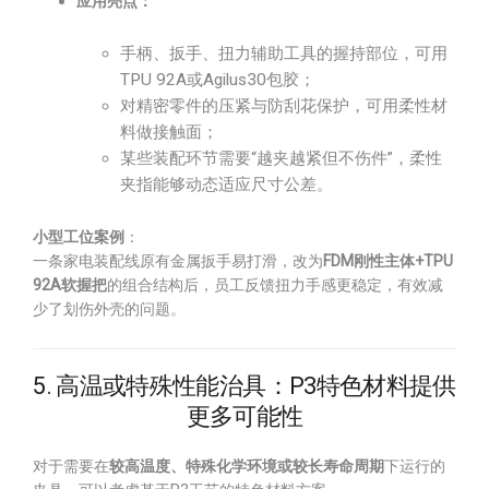
应用亮点：
手柄、扳手、扭力辅助工具的握持部位，可用
TPU 92A或Agilus30包胶；
对精密零件的压紧与防刮花保护，可用柔性材
料做接触面；
某些装配环节需要“越夹越紧但不伤件”，柔性
夹指能够动态适应尺寸公差。
小型工位案例
：
一条家电装配线原有金属扳手易打滑，改为
FDM刚性主体+TPU
92A软握把
的组合结构后，员工反馈扭力手感更稳定，有效减
少了划伤外壳的问题。
5. 高温或特殊性能治具：P3特色材料提供
更多可能性
对于需要在
较高温度、特殊化学环境或较长寿命周期
下运行的