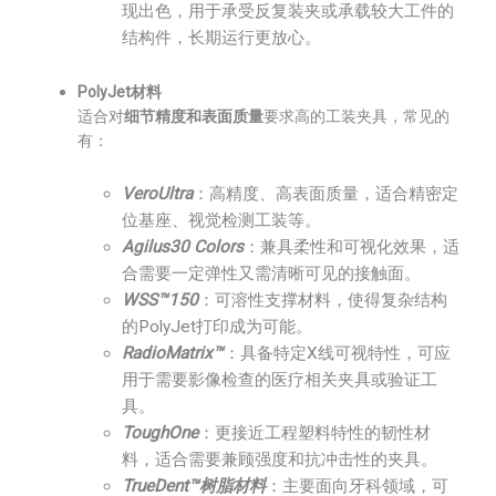
现出色，用于承受反复装夹或承载较大工件的
结构件，长期运行更放心。
PolyJet材料
适合对
细节精度和表面质量
要求高的工装夹具，常见的
有：
VeroUltra
：高精度、高表面质量，适合精密定
位基座、视觉检测工装等。
Agilus30 Colors
：兼具柔性和可视化效果，适
合需要一定弹性又需清晰可见的接触面。
WSS™150
：可溶性支撑材料，使得复杂结构
的PolyJet打印成为可能。
RadioMatrix™
：具备特定X线可视特性，可应
用于需要影像检查的医疗相关夹具或验证工
具。
ToughOne
：更接近工程塑料特性的韧性材
料，适合需要兼顾强度和抗冲击性的夹具。
TrueDent™树脂材料
：主要面向牙科领域，可