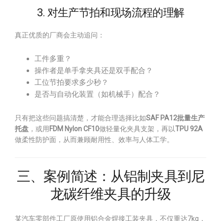
3. 对生产节拍和现场流程的理解
真正优质的厂商会主动追问：
工件多重？
操作者是单手拿夹具还是双手配合？
工位节拍要求多少秒？
是否与自动化装置（如机械手）配合？
只有把这些问题搞清楚，才能合理选择比如
SAF PA12批量生产
托盘
，或用
FDM Nylon CF10
做轻量化夹具支架，再以
TPU 92A
做柔性防护面，从而兼顾耐用性、效率与人体工学。
三、案例简述：从铝制夹具到尼
龙碳纤维夹具的升级
某汽车零部件工厂原使用铝合金焊接工装夹具，不仅重达7kg，