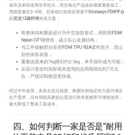
操作员单班使用非常吃力，而且每次产品改款都要重新加工，
周期普遍在3–4周。后来他们选择采用基于
Stratasys FDM平台
的
尼龙12碳纤维
夹具方案：
将整体结构重新设计为中空加筋形式，局部用
FDM
Nylon CF10
增强，减少实心金属结构；
与工件接触部分采用
FDM TPU 92A
柔性垫片，防止
划伤涂装表面；
重量由原来的7kg降到约2.5kg，单手操作成为可能；
从设计更改到实际装夹使用的总周期缩短到7天左
右，产线试制推进更快速。
经过半年使用，夹具在定位精度、耐磨性和稳定性方面均满足
生产需求，仅对局部高磨损位置进行简单更换即可继续使用，
极大降低了整体工装成本。
四、如何判断一家是否是“耐用