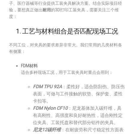
子、医疗器械等行业提供工装夹具解决方案。结合实际项目经
验，要想真正做出
耐用
的3D打印工装夹具，需要关注三个维
度：
1. 工艺与材料组合是否匹配现场工况
不同工位，对夹具的要求差异非常大。我们常用的几类材料各
有侧重：
FDM材料
适合多种现场工况，用于工装夹具时重点会用到：
FDM TPU 92A
：柔性好，适合防刮伤、防压伤
表面，可做与工件接触的软垫、保护套、柔性
卡扣等。
FDM Nylon CF10
：尼龙基体加入碳纤维，具
有高刚性、高强度和良好耐热性，适合刚性定
位夹具、工装托盘和替代部分铝件的夹具。
尼龙12碳纤维
：在耐疲劳和尺寸稳定性方面表