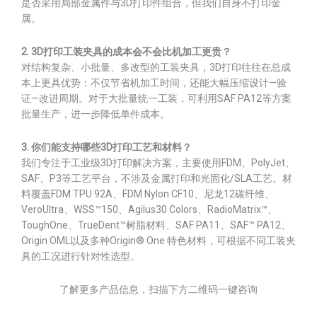
是否采用局部金属件与3D打印件组合，但我们自身不打印金
属。
2. 3D打印工装夹具的成本会不会比机加工更贵？
对结构复杂、小批量、多改型的工装夹具，3D打印往往在总成
本上更具优势：不仅节省机加工时间，还能大幅压缩设计—验
证—改进周期。对于大批量统一工装，可利用SAF PA12等方案
批量生产，进一步降低单件成本。
3. 你们能支持哪些3D打印工艺和材料？
我们专注于工业级3D打印解决方案，主要使用FDM、PolyJet、
SAF、P3等工艺平台，不涉及金属打印和光固化/SLA工艺。材
料覆盖FDM TPU 92A、FDM Nylon CF10、尼龙12碳纤维、
VeroUltra、WSS™150、Agilus30 Colors、RadioMatrix™、
ToughOne、TrueDent™树脂材料、SAF PA11、SAF™ PA12、
Origin OML以及多种Origin® One 特色材料，可根据不同工装夹
具的工况进行针对性选型。
了解更多产品信息，扫描下方二维码一键咨询