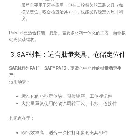
虽然主要用于牙科应用，但在口腔相关的工装夹具（如
模型定位、咬合检查治具）中，也能发挥稳定的尺寸精
度。
PolyJet更适合精细、复杂、需要多材料一体化的工装，而非极
端高负载结构。
3. SAF材料：适合批量夹具、仓储定位件
SAF材料
如
PA11
、
SAF™ PA12
，更适合中小件的
批量稳定生
产
。
适用场景：
标准化的小型定位块、限位销座、工位标记件
大批量重复使用的物流周转工装、卡扣、连接件
其优点在于：
输出效率高，适合一次性打印多套夹具组件