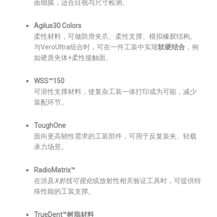
面细腻，适合目视与尺寸检测。
Agilus30 Colors
柔性材料，可做防滑夹爪、柔性支撑、模拟橡胶结构。
与VeroUltra组合时，可在一件工装中实现
软硬结合
，例
如硬质夹体+柔性接触面。
WSS™150
可溶性支撑材料，使复杂工装一体打印成为可能，减少
装配环节。
ToughOne
面向更高韧性需求的工装部件，可用于反复装夹、轻载
承力场景。
RadioMatrix™
在涉及
X射线可视化
或放射性相关验证工具时，可提供特
殊性能的工装支撑。
TrueDent™树脂材料