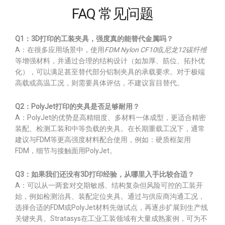
FAQ 常见问题
Q1：3D打印的工装夹具，强度真的能替代金属吗？
A：在很多应用场景中，使用
FDM Nylon CF10
或
尼龙12碳纤维
等增强材料，并通过合理的结构设计（如加厚、筋位、拓扑优
化），可以满足甚至替代部分铝制夹具的承载要求。对于极端
高载或高温工况，则需要具体评估，不建议盲目替代。
Q2：PolyJet打印的夹具是否足够耐用？
A：PolyJet的优势是高精细度、多材料一体成型，更适合精密
装配、检测工装和中等负载的夹具。在长期重载工况下，通常
建议与FDM等更高强度材料配合使用，例如：硬质框架用
FDM，细节与接触面用PolyJet。
Q3：如果我们还没有3D打印经验，从哪里入手比较合适？
A：可以从一两套对交期敏感、结构复杂但风险可控的工装开
始，例如检测治具、装配定位夹具。通过与供应商沟通工况，
选择合适的FDM或PolyJet材料先做试点，再逐步扩展到生产线
关键夹具。Stratasys在工业工装领域有大量成熟案例，可为不