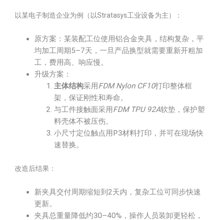
以某电子制造企业为例（以Stratasys工业设备为主）：
原方案：某装配工位使用铝合金夹具，结构复杂，平
均加工周期5–7天，一旦产品换型就需要重新开粗加
工，费用高、响应慢。
升级方案：
主体结构
采用
FDM Nylon CF10
打印整体框
架，保证刚性和寿命。
与工件接触面采用
FDM TPU 92A
软垫，保护塑
料壳体不被压伤。
小尺寸定位触点用P3材料打印，并可在现场快
速替换。
改造后结果：
新夹具交付周期缩短到2天内，复杂工位可同步快速
更新。
夹具总重量降低约30–40%，操作人员装卸更轻松，