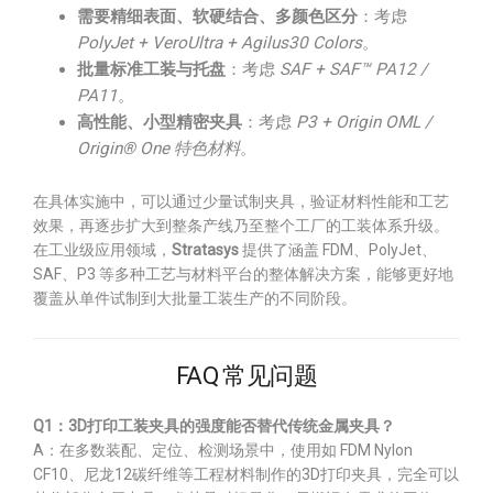
需要精细表面、软硬结合、多颜色区分
：考虑
PolyJet + VeroUltra + Agilus30 Colors
。
批量标准工装与托盘
：考虑
SAF + SAF™ PA12 /
PA11
。
高性能、小型精密夹具
：考虑
P3 + Origin OML /
Origin® One 特色材料
。
在具体实施中，可以通过少量试制夹具，验证材料性能和工艺
效果，再逐步扩大到整条产线乃至整个工厂的工装体系升级。
在工业级应用领域，
Stratasys
提供了涵盖 FDM、PolyJet、
SAF、P3 等多种工艺与材料平台的整体解决方案，能够更好地
覆盖从单件试制到大批量工装生产的不同阶段。
FAQ 常见问题
Q1：3D打印工装夹具的强度能否替代传统金属夹具？
A：在多数装配、定位、检测场景中，使用如 FDM Nylon
CF10、尼龙12碳纤维等工程材料制作的3D打印夹具，完全可以