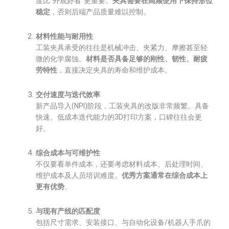
度比“外观好看”更重要。
夹具需要在高频使用下保持形位
稳定
，否则后端产品质量难以控制。
材料性能与耐用性
工装夹具承受的往往是机械冲击、夹紧力、摩擦甚至轻
微的化学腐蚀。
材料是否具备足够的刚性、韧性、耐疲
劳特性
，直接决定夹具的寿命和维护成本。
交付速度与迭代效率
新产品导入(NPI)阶段，工装夹具的改版非常频繁。具备
快速、低成本迭代能力的3D打印方案，口碑往往会更
好。
综合成本与可维护性
不仅要看单件成本，还要考虑材料成本、后处理时间、
维护成本及人员培训难度。
优秀方案通常在综合成本上
更有优势
。
与现有产线的匹配度
包括尺寸需求、安装接口、与自动化设备/机器人手爪的