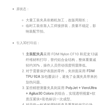
原状态：
大量工装夹具依赖机加工，改版周期长；
临时工装依靠人工焊接拼装，质量不稳定，影
响装配节拍。
引入3D打印后：
主装配夹具
采用 FDM Nylon CF10 和尼龙12碳
纤维材料打印，替代铝合金结构，整体重量减
轻约30%，操作人员劳动强度明显降低。
对于需要保护表面的零件，夹持面采用
FDM
TPU 92A
加包覆设计，避免了金属夹具带来的
划伤问题。
某些精密测量夹具则采用
PolyJet + VeroUltra
+ Agilus30 Colors
的组合，实现透明视窗+软
质压紧块+彩色标识一次成型。
对于统一标准的周转托盘及重复性的定位块，