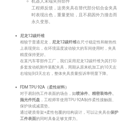
机器人末端夹持部件
工程师反馈，这类夹具在替代部分铝合金夹具
时表现出色，重量更轻，且不易因外力撞击而
永久变形。
尼龙12碳纤维
相较于普通尼龙，
尼龙12碳纤维
在尺寸稳定性和耐热性
上表现突出，在环境温度波动较大的车间使用时，夹具
精度保持更好。
在某汽车零部件工厂，我们采用尼龙12碳纤维为其打印
多套发动机附件装配夹具，周期从原来机加工的10天左
右缩短到3天左右，整体夹具质量投诉率明显下降。
FDM TPU 92A（柔性材料）
对于易刮伤工件表面的场合，如
喷涂件、精密装饰件、
抛光件托盘
，工程师常使用TPU 92A制作柔性接触面、
保护块或减震垫。
通过硬质骨架+柔性包覆的结构设计，可以让夹具在
保护
工件表面
的同时具备足够支撑力。