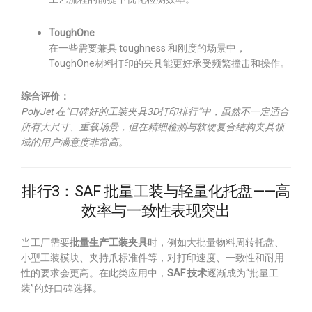
ToughOne
在一些需要兼具 toughness 和刚度的场景中，
ToughOne材料打印的夹具能更好承受频繁撞击和操作。
综合评价：
PolyJet 在“口碑好的工装夹具3D打印排行”中，虽然不一定适合
所有大尺寸、重载场景，但在精细检测与软硬复合结构夹具领
域的用户满意度非常高。
排行3：SAF 批量工装与轻量化托盘——高
效率与一致性表现突出
当工厂需要
批量生产工装夹具
时，例如大批量物料周转托盘、
小型工装模块、夹持爪标准件等，对打印速度、一致性和耐用
性的要求会更高。在此类应用中，
SAF 技术
逐渐成为“批量工
装”的好口碑选择。