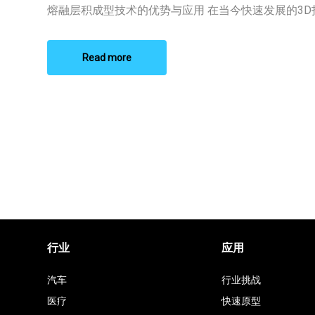
成
熔融层积成型技术的优势与应用 在当今快速发展的3D打印
型
技
术
推
Read more
荐
行业
应用
汽车
行业挑战
医疗
快速原型