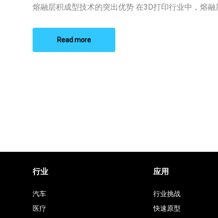
成
熔融层积成型技术的突出优势 在3D打印行业中，熔融层积
型
技
术
公
Read more
司
推
荐
行业
应用
汽车
行业挑战
医疗
快速原型