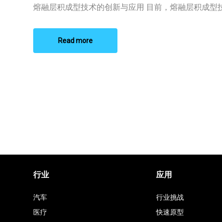
成
熔融层积成型技术的创新与应用 目前，熔融层积成型技术
型
技
术
供
Read more
应
商
推
荐
榜
单
行业
应用
汽车
行业挑战
医疗
快速原型