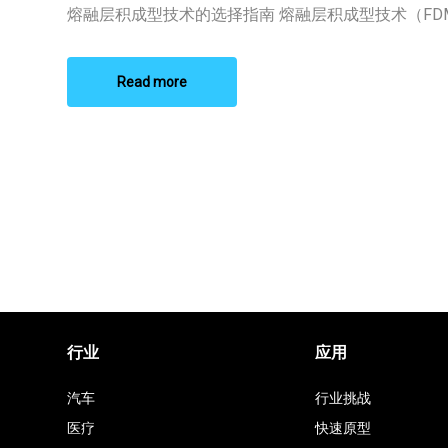
成
熔融层积成型技术的选择指南 熔融层积成型技术（FDM）
型
技
术
供
Read more
应
商
推
荐
行业
应用
汽车
行业挑战
医疗
快速原型