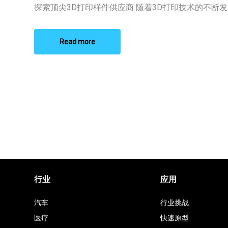
打
探索顶尖3D打印样件供应商 随着3D打印技术的不断发展 
印
样
件
供
Read more
应
商
行业
应用
汽车
行业挑战
医疗
快速原型