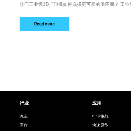
业
热门工业级3D打印机如何选择更可靠的供应商？ 工业级3
级
3D
打
印
Read more
机
哪
家
好
行业
应用
汽车
行业挑战
医疗
快速原型