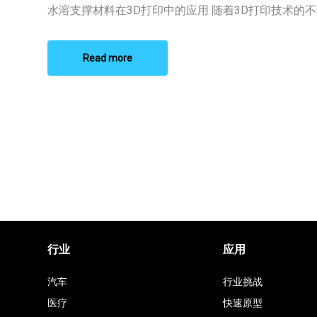
材
水溶支撑材料在3D打印中的应用 随着3D打印技术的不断 
料
和
结
构
Read more
材
料
互
溶
吗
行业
应用
汽车
行业挑战
医疗
快速原型