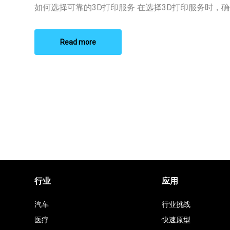
打
如何选择可靠的3D打印服务 在选择3D打印服务时，确保 
印
服
务
排
Read more
名
行业
应用
汽车
行业挑战
医疗
快速原型