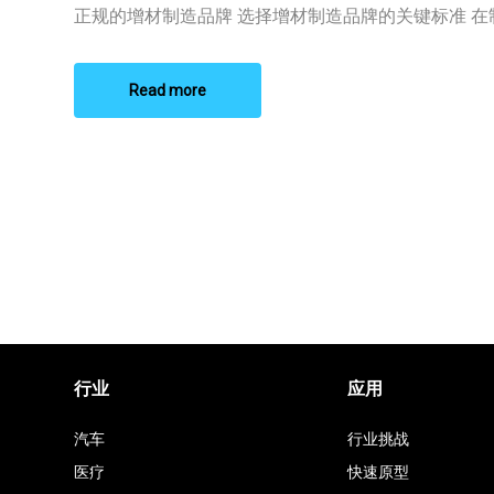
材
正规的增材制造品牌 选择增材制造品牌的关键标准 在制造
制
造
品
牌
Read more
行业
应用
汽车
行业挑战
医疗
快速原型