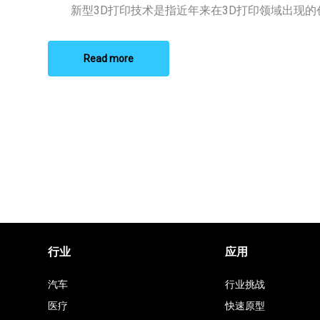
印
新型3D打印技术是指近年来在3D打印领域出现的创新
技
术
Read more
行业
应用
汽车
行业挑战
医疗
快速原型