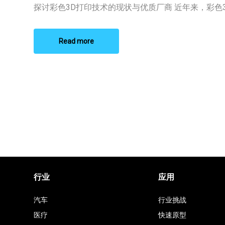
彩
探讨彩色3D打印技术的现状与优质厂商 近年来，彩色3D 
色
3D
打
印
Read more
厂
商
行业
应用
汽车
行业挑战
医疗
快速原型