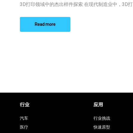
3D
3D打印领域中的杰出样件探索 在现代制造业中，3D打印 
打
印
样
件
Read more
排
名
行业
应用
汽车
行业挑战
医疗
快速原型