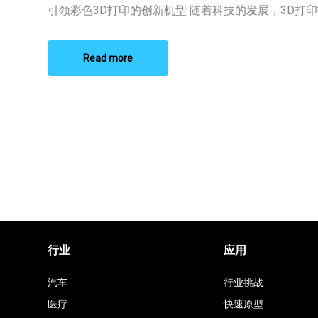
彩
引领彩色3D打印的创新机型 随着科技的发展，3D打印技 
色
3D
打
印
Read more
推
荐
行业
应用
汽车
行业挑战
医疗
快速原型