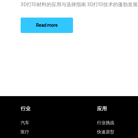
3D
3D打印材料的应用与选择指南 3D打印技术的蓬勃发展使 
打
印
材
料
Read more
排
行
行业
应用
汽车
行业挑战
医疗
快速原型