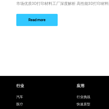
3D
市场优质3D打印材料工厂深度解析 高性能3D打印材料如 
打
印
材
料
Read more
工
厂
行业
应用
汽车
行业挑战
医疗
快速原型