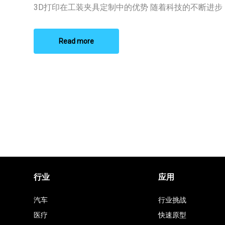
3D
3D打印在工装夹具定制中的优势 随着科技的不断进步，3
打
印
订
制
Read more
厂
家
行业
应用
汽车
行业挑战
医疗
快速原型