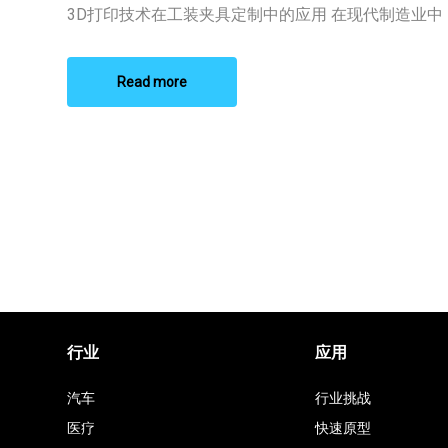
3D
3D打印技术在工装夹具定制中的应用 在现代制造业中，工
打
印
定
制
Read more
厂
家
行业
应用
汽车
行业挑战
医疗
快速原型