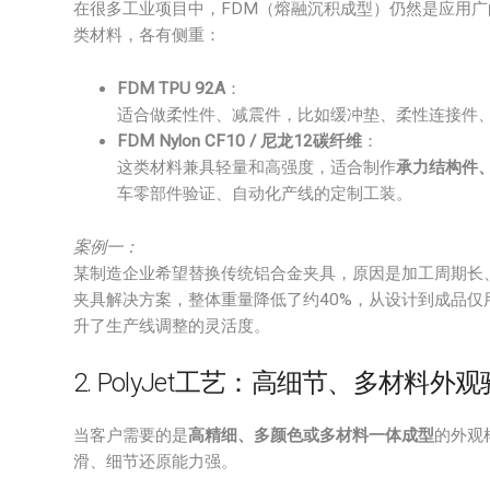
在很多工业项目中，FDM（熔融沉积成型）仍然是应用
类材料，各有侧重：
FDM TPU 92A
：
适合做柔性件、减震件，比如缓冲垫、柔性连接件
FDM Nylon CF10 / 尼龙12碳纤维
：
这类材料兼具轻量和高强度，适合制作
承力结构件
车零部件验证、自动化产线的定制工装。
案例一：
某制造企业希望替换传统铝合金夹具，原因是加工周期长
夹具解决方案，整体重量降低了约40%，从设计到成品仅
升了生产线调整的灵活度。
2. PolyJet工艺：高细节、多材料外
当客户需要的是
高精细、多颜色或多材料一体成型
的外观
滑、细节还原能力强。