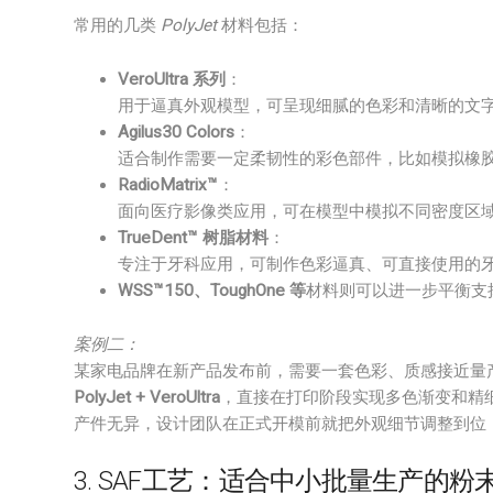
常用的几类
PolyJet
材料包括：
VeroUltra 系列
：
用于逼真外观模型，可呈现细腻的色彩和清晰的文
Agilus30 Colors
：
适合制作需要一定柔韧性的彩色部件，比如模拟橡
RadioMatrix™
：
面向医疗影像类应用，可在模型中模拟不同密度区
TrueDent™ 树脂材料
：
专注于牙科应用，可制作色彩逼真、可直接使用的
WSS™150、ToughOne 等
材料则可以进一步平衡支
案例二：
某家电品牌在新产品发布前，需要一套色彩、质感接近量
PolyJet + VeroUltra
，直接在打印阶段实现多色渐变和精
产件无异，设计团队在正式开模前就把外观细节调整到位
3. SAF工艺：适合中小批量生产的