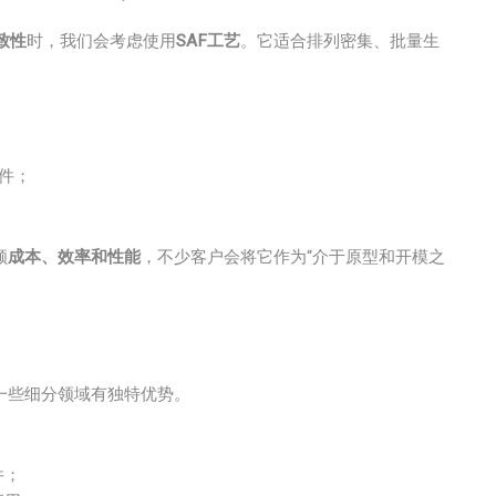
致性
时，我们会考虑使用
SAF工艺
。它适合排列密集、批量生
件；
。
顾
成本、效率和性能
，不少客户会将它作为“介于原型和开模之
一些细分领域有独特优势。
件；