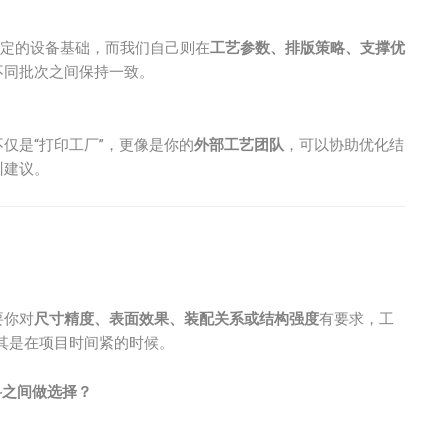
定的设备基础，而我们自己则在
工艺参数、排版策略、支撑优
不同批次之间保持一致。
仅是“打印工厂”，更像是你的
外部工艺团队
，可以协助优化结
训建议。
？
要你对
尺寸精度、表面效果、装配关系或结构强度
有要求，工
其是在项目时间紧的时候。
材料之间做选择？