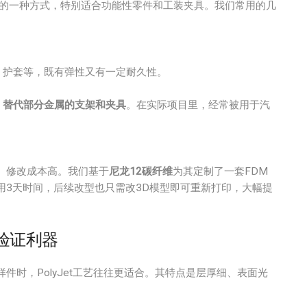
广的一种方式，特别适合功能性零件和工装夹具。我们常用的几
、护套等，既有弹性又有一定耐久性。
、替代部分金属的支架和夹具
。在实际项目里，经常被用于汽
、修改成本高。我们基于
尼龙12碳纤维
为其定制了一套FDM
用3天时间，后续改型也只需改3D模型即可重新打印，大幅提
观验证利器
样件时，PolyJet工艺往往更适合。其特点是层厚细、表面光