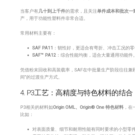
当客户有
几十到上千件
的需求，且关注
单件成本和批次一
产，用于功能性塑料件非常合适。
常用材料主要有：
SAF PA11
：韧性好，更适合有弯折、冲击工况的零
SAF™ PA12
：综合性能均衡，适合大量通用功能件
凭借粉末回收和高装载率，SAF在中批量生产阶段往往兼
间”的过渡生产方式。
4. P3工艺：高精度与特色材料的结合
P3相关的材料如
Origin OML、Origin® One 特色材料
，在
比如：
对表面质量、细节和耐用性能有同时要求的小型零