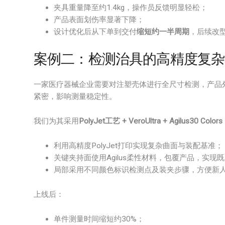
夹具重量降至约1.4kg，操作员反馈明显轻松；
产品表面划伤率显著下降；
设计优化后从下单到交付
缩短约一半周期
，后续改
案例二：检测治具的高精度复杂
一家医疗器械企业需要对注塑壳体进行全尺寸检测，产品
紧密，影响测量稳定性。
我们为其采用
PolyJet工艺 + VeroUltra + Agilus30 Colors
利用高精度PolyJet打印实现复杂曲面与装配基准；
关键夹持面使用Agilus柔性材料，包覆产品，实现
局部采用不同颜色标识检测点及装夹步骤，方便新
上线后：
单件测量时间缩短约30%；