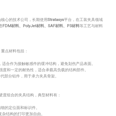
为核心的技术公司，长期使用
Stratasys
平台，在工装夹具领域
虑
FDM材料、PolyJet材料、SAF材料、P3材料
等工艺与材料
，重点材料包括：
，适合作为接触敏感件的缓冲结构，避免划伤产品表面。
强度和一定的耐热性，适合承载高负载的结构部件。
替代部分铝件，用于承力夹具骨架。
及多硬度组合的夹具结构，典型材料有：
精细的定位面和标识件。
复杂结构的打印更加自由。