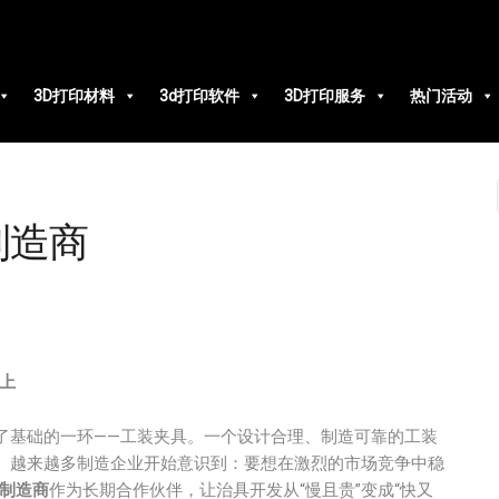
3D打印材料
3d打印软件
3D打印服务
热门活动
制造商
上
了基础的一环——工装夹具。一个设计合理、制造可靠的工装
。越来越多制造企业开始意识到：要想在激烈的市场竞争中稳
印制造商
作为长期合作伙伴，让治具开发从“慢且贵”变成“快又