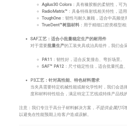
Agilus30 Colors
：具有橡胶般的柔韧性，可为
RadioMatrix™
：具备特殊射线相关特性，适用
ToughOne
：韧性与耐久兼顾，适合中高频使
TrueDent™树脂材料
：用于精细口腔类模型相
SAF工艺：适合小批量稳定生产的耐用件
对于需要
批量生产
的工装夹具或治具组件，我们会采
PA11
：韧性好，适合反复撞击、弯折场景。
SAF™ PA12
：尺寸稳定性佳，适合批量托盘
P3工艺：针对高性能、特色材料需求
当夹具需要特定机械性能或耐化学性时，我们会选
度和材料特性组合，满足特定工艺线或特殊产品线
注意：我们专注于高分子材料解决方案，
不提供金属打印
以避免在性能预期上给客户造成误解。