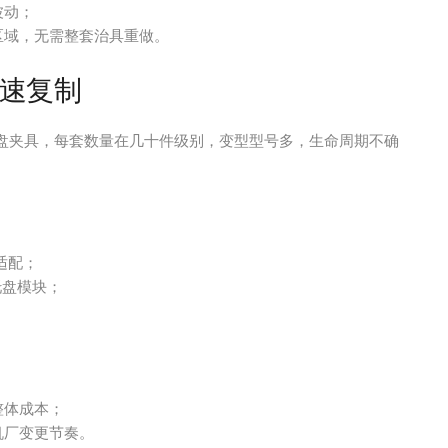
波动；
区域，无需整套治具重做。
速复制
盘夹具，每套数量在几十件级别，变型型号多，生命周期不确
适配；
托盘模块；
整体成本；
机厂变更节奏。