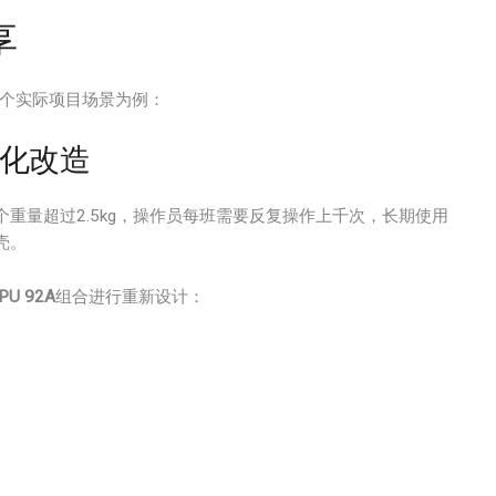
享
几个实际项目场景为例：
化改造
重量超过2.5kg，操作员每班需要反复操作上千次，长期使用
壳。
TPU 92A
组合进行重新设计：