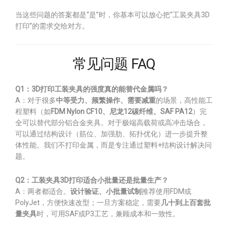
当这些问题的答案都是“是”时，你基本可以放心把“工装夹具3D
打印”的需求交给对方。
常见问题 FAQ
Q1：3D打印工装夹具的强度真的能替代金属吗？
A：对于很多
中等受力、频繁操作、需要减重
的场景，高性能工
程塑料（如
FDM Nylon CF10、尼龙12碳纤维、SAF PA12
）完
全可以替代部分铝合金夹具。对于极端高载荷或高冲击场合，
可以通过结构设计（筋位、加强肋、拓扑优化）进一步提升整
体性能。我们不打印金属，而是专注通过塑料+结构设计解决问
题。
Q2：工装夹具3D打印适合小批量还是批量生产？
A：两者都适合。
设计验证、小批量试制
推荐使用FDM或
PolyJet，方便快速改型；一旦方案稳定，需要
几十到上百套批
量夹具
时，可用SAF或P3工艺，兼顾成本和一致性。