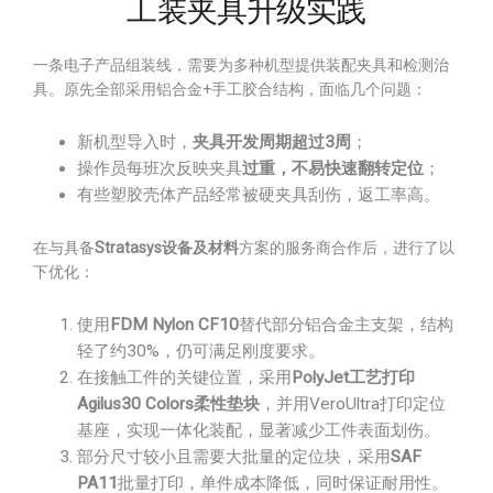
工装夹具升级实践
一条电子产品组装线，需要为多种机型提供装配夹具和检测治
具。原先全部采用铝合金+手工胶合结构，面临几个问题：
新机型导入时，
夹具开发周期超过3周
；
操作员每班次反映夹具
过重，不易快速翻转定位
；
有些塑胶壳体产品经常被硬夹具刮伤，返工率高。
在与具备
Stratasys设备及材料
方案的服务商合作后，进行了以
下优化：
使用
FDM Nylon CF10
替代部分铝合金主支架，结构
轻了约30%，仍可满足刚度要求。
在接触工件的关键位置，采用
PolyJet工艺打印
Agilus30 Colors柔性垫块
，并用VeroUltra打印定位
基座，实现一体化装配，显著减少工件表面划伤。
部分尺寸较小且需要大批量的定位块，采用
SAF
PA11
批量打印，单件成本降低，同时保证耐用性。