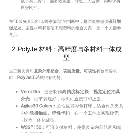
扳手类工具时，能有效减重，降低工人疲劳，同时保持
良好刚性。
在“工装夹具3D打印哪家靠谱”的判断中，是否能够提供
碳纤增
强尼龙
、柔性材料和基础工程塑料的组合方案，是一个关键参
考点。
2. PolyJet材料：高精度与多材料一体成
型
当工装夹具对
复杂外形贴合、表面质量、可视性
有较高要求
时，
PolyJet工艺
就很有优势。
VeroUltra
：适合制作
高精度标定块、视觉定位治具
外壳
，细节表现好，标识可直接打印上去。
Agilus30 Colors
：柔性且可彩色打印，适合作为夹具
中的
软接触面、弹性卡扣
，在一个工件上实现硬壳
+软垫一体化成型。
WSS™150
：可溶支撑材料，使得复杂内部结构和精