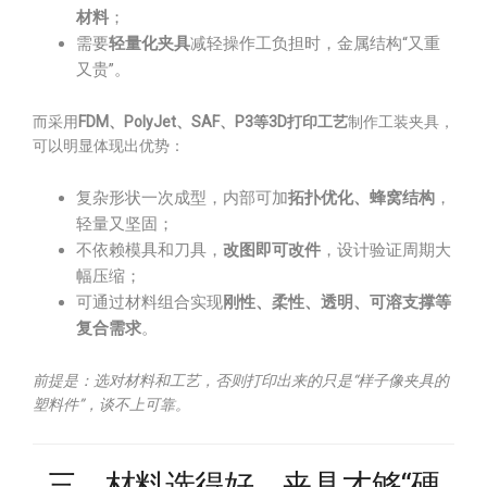
材料
；
需要
轻量化夹具
减轻操作工负担时，金属结构“又重
又贵”。
而采用
FDM、PolyJet、SAF、P3等3D打印工艺
制作工装夹具，
可以明显体现出优势：
复杂形状一次成型，内部可加
拓扑优化、蜂窝结构
，
轻量又坚固；
不依赖模具和刀具，
改图即可改件
，设计验证周期大
幅压缩；
可通过材料组合实现
刚性、柔性、透明、可溶支撑等
复合需求
。
前提是：选对材料和工艺，否则打印出来的只是“样子像夹具的
塑料件”，谈不上可靠。
三、材料选得好，夹具才够“硬