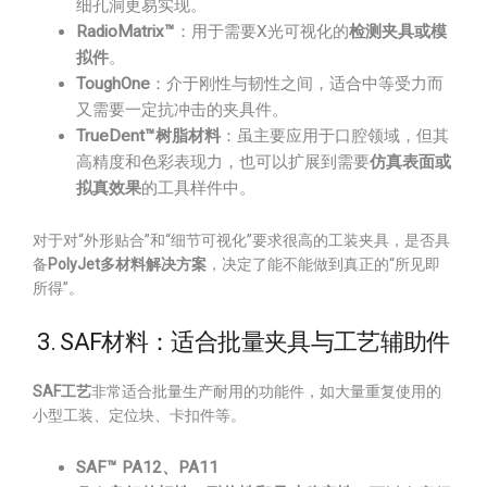
细孔洞更易实现。
RadioMatrix™
：用于需要X光可视化的
检测夹具或模
拟件
。
ToughOne
：介于刚性与韧性之间，适合中等受力而
又需要一定抗冲击的夹具件。
TrueDent™树脂材料
：虽主要应用于口腔领域，但其
高精度和色彩表现力，也可以扩展到需要
仿真表面或
拟真效果
的工具样件中。
对于对“外形贴合”和“细节可视化”要求很高的工装夹具，是否具
备
PolyJet多材料解决方案
，决定了能不能做到真正的“所见即
所得”。
3. SAF材料：适合批量夹具与工艺辅助件
SAF工艺
非常适合批量生产耐用的功能件，如大量重复使用的
小型工装、定位块、卡扣件等。
SAF™ PA12、PA11