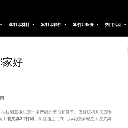
3D打印材料
3d打印软件
3D打印服务
热门活动
哪家好
南
，往往能直接决定一条产线的节拍和良率。但传统机加工定制
向
工装夹具3D打印
。问题随之而来：
到底哪家能把工装夹具