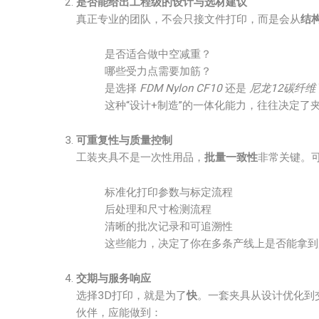
是否能给出工程级的设计与选材建议
真正专业的团队，不会只接文件打印，而是会从
结
是否适合做中空减重？
哪些受力点需要加筋？
是选择
FDM Nylon CF10
还是
尼龙12碳纤维
这种“设计+制造”的一体化能力，往往决定了
可重复性与质量控制
工装夹具不是一次性用品，
批量一致性
非常关键。
标准化打印参数与标定流程
后处理和尺寸检测流程
清晰的批次记录和可追溯性
这些能力，决定了你在多条产线上是否能拿到
交期与服务响应
选择3D打印，就是为了
快
。一套夹具从设计优化到
伙伴，应能做到：