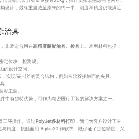
传统铝合金方案重量接近20kg，操作员频繁抱怨搬运困难。
结构设计，最终重量减至原来的约一半，刚度和精度仍能满足
复杂治具
合，非常适合用在
高精度装配治具、检具
上。常用材料包括：
密定位块、检测规。
由的设计空间。
，实现“硬+软”的复合结构，例如带软胶接触面的夹具。
检具。
装配工装。
拟件中有独特优势，可作为精密医疗工装的解决方案之一。
道工序操作。通过
PolyJet多材料打印
，我们为客户设计了带
性与精度，接触面用 Agilus30 作软垫，既保证了定位精度，又