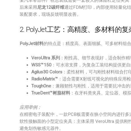
某汽车零部件厂在总装线需要一套较大的保险杠定位夹具，
后来采用
尼龙12碳纤维
通过FDM打印，内部使用轻量化
装配要求，现场反馈明显改善。
2. PolyJet工艺：高精度、多材料的
PolyJet材料
的特点是：精度高、表面细腻、可多材料组
VeroUltra 系列
：刚性高、细节表现好，适合制作精
WSS™150
：可水溶支撑，为复杂工装结构提供更自
Agilus30 Colors
：柔性材料，可与刚性材料组合打印
RadioMatrix™
：适合需要X射线可视化的特殊应用
ToughOne
：兼顾韧性与刚性，适用于需要抗冲击的
TrueDent™树脂材料
：在牙科类夹具、定位器、模
应用举例：
在精密电子装配中，一款PCB板需要在狭小空间内进行多
软性接触面的小型定位夹具：主体采用 VeroUltra 提供刚
避免划伤敏感元器件。