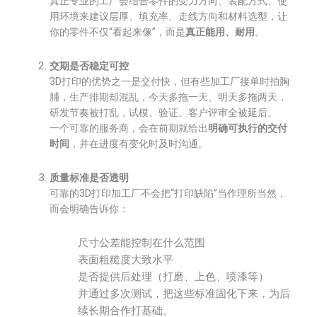
真正专业的工厂会结合零件的受力方向、装配方式、使
用环境来建议层厚、填充率、走线方向和材料选型，让
你的零件不仅“看起来像”，而是
真正能用、耐用
。
交期是否稳定可控
3D打印的优势之一是交付快，但有些加工厂接单时拍胸
脯，生产排期却混乱，今天多拖一天、明天多拖两天，
研发节奏被打乱，试模、验证、客户评审全被延后。
一个可靠的服务商，会在前期就给出
明确可执行的交付
时间
，并在进度有变化时及时沟通。
质量标准是否透明
可靠的3D打印加工厂不会把“打印缺陷”当作理所当然，
而会明确告诉你：
尺寸公差能控制在什么范围
表面粗糙度大致水平
是否提供后处理（打磨、上色、喷漆等）
并通过多次测试，把这些标准固化下来，为后
续长期合作打基础。