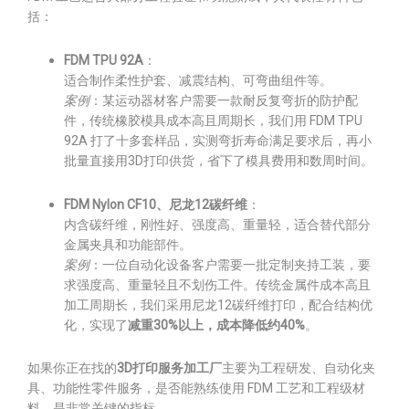
括：
FDM TPU 92A
：
适合制作柔性护套、减震结构、可弯曲组件等。
案例
：某运动器材客户需要一款耐反复弯折的防护配
件，传统橡胶模具成本高且周期长，我们用 FDM TPU
92A 打了十多套样品，实测弯折寿命满足要求后，再小
批量直接用3D打印供货，省下了模具费用和数周时间。
FDM Nylon CF10、尼龙12碳纤维
：
内含碳纤维，刚性好、强度高、重量轻，适合替代部分
金属夹具和功能部件。
案例
：一位自动化设备客户需要一批定制夹持工装，要
求强度高、重量轻且不划伤工件。传统金属件成本高且
加工周期长，我们采用尼龙12碳纤维打印，配合结构优
化，实现了
减重30%以上，成本降低约40%
。
如果你正在找的
3D打印服务加工厂
主要为工程研发、自动化夹
具、功能性零件服务，是否能熟练使用 FDM 工艺和工程级材
料，是非常关键的指标。