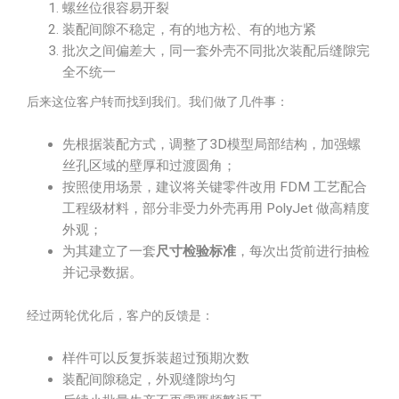
螺丝位很容易开裂
装配间隙不稳定，有的地方松、有的地方紧
批次之间偏差大，同一套外壳不同批次装配后缝隙完
全不统一
后来这位客户转而找到我们。我们做了几件事：
先根据装配方式，调整了3D模型局部结构，加强螺
丝孔区域的壁厚和过渡圆角；
按照使用场景，建议将关键零件改用 FDM 工艺配合
工程级材料，部分非受力外壳再用 PolyJet 做高精度
外观；
为其建立了一套
尺寸检验标准
，每次出货前进行抽检
并记录数据。
经过两轮优化后，客户的反馈是：
样件可以反复拆装超过预期次数
装配间隙稳定，外观缝隙均匀