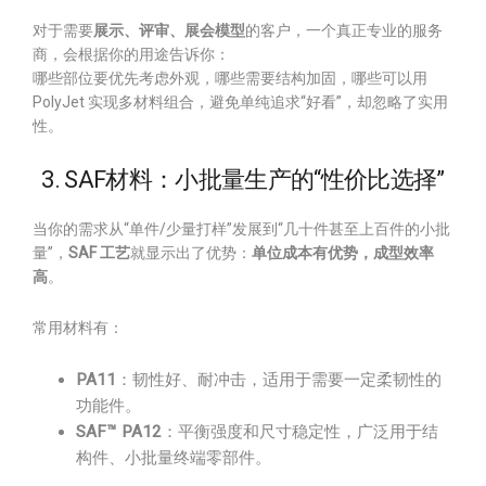
对于需要
展示、评审、展会模型
的客户，一个真正专业的服务
商，会根据你的用途告诉你：
哪些部位要优先考虑外观，哪些需要结构加固，哪些可以用
PolyJet 实现多材料组合，避免单纯追求“好看”，却忽略了实用
性。
3. SAF材料：小批量生产的“性价比选择”
当你的需求从“单件/少量打样”发展到“几十件甚至上百件的小批
量”，
SAF 工艺
就显示出了优势：
单位成本有优势，成型效率
高
。
常用材料有：
PA11
：韧性好、耐冲击，适用于需要一定柔韧性的
功能件。
SAF™ PA12
：平衡强度和尺寸稳定性，广泛用于结
构件、小批量终端零部件。