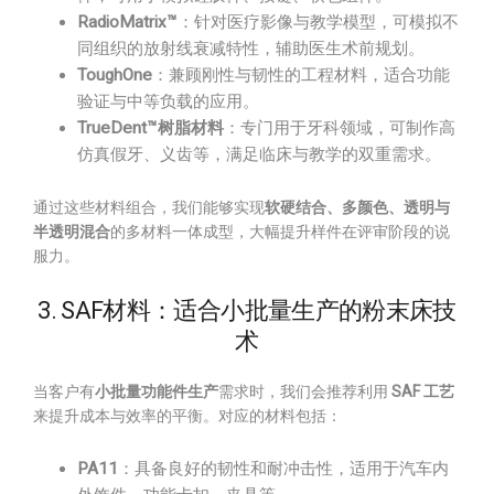
RadioMatrix™
：针对医疗影像与教学模型，可模拟不
同组织的放射线衰减特性，辅助医生术前规划。
ToughOne
：兼顾刚性与韧性的工程材料，适合功能
验证与中等负载的应用。
TrueDent™树脂材料
：专门用于牙科领域，可制作高
仿真假牙、义齿等，满足临床与教学的双重需求。
通过这些材料组合，我们能够实现
软硬结合、多颜色、透明与
半透明混合
的多材料一体成型，大幅提升样件在评审阶段的说
服力。
3. SAF材料：适合小批量生产的粉末床技
术
当客户有
小批量功能件生产
需求时，我们会推荐利用
SAF 工艺
来提升成本与效率的平衡。对应的材料包括：
PA11
：具备良好的韧性和耐冲击性，适用于汽车内