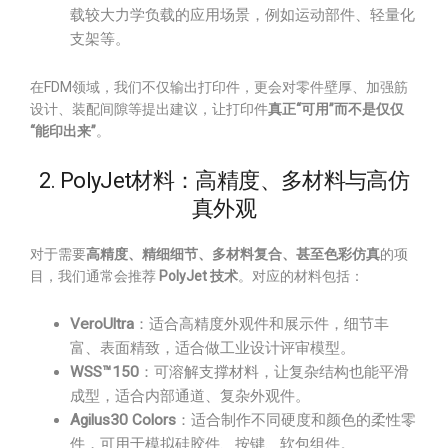
载较大力学负载的应用场景，例如运动部件、轻量化
支架等。
在FDM领域，我们不仅输出打印件，更会对零件壁厚、加强筋
设计、装配间隙等提出建议，让打印件
真正“可用”而不是仅仅
“能印出来”
。
2. PolyJet材料：高精度、多材料与高仿
真外观
对于需要
高精度、精细细节、多材料复合、甚至色彩仿真
的项
目，我们通常会推荐
PolyJet 技术
。对应的材料包括：
VeroUltra
：适合高精度外观件和展示件，细节丰
富、表面精致，适合做工业设计评审模型。
WSS™150
：可溶解支撑材料，让复杂结构也能平滑
成型，适合内部通道、复杂外观件。
Agilus30 Colors
：适合制作不同硬度和颜色的柔性零
件，可用于模拟硅胶件、按键、软包组件。