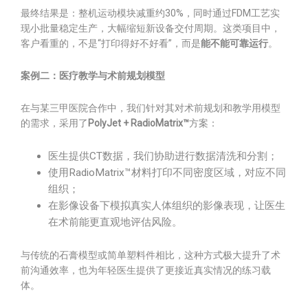
最终结果是：整机运动模块减重约30%，同时通过FDM工艺实
现小批量稳定生产，大幅缩短新设备交付周期。这类项目中，
客户看重的，不是“打印得好不好看”，而是
能不能可靠运行
。
案例二：医疗教学与术前规划模型
在与某三甲医院合作中，我们针对其对术前规划和教学用模型
的需求，采用了
PolyJet + RadioMatrix™
方案：
医生提供CT数据，我们协助进行数据清洗和分割；
使用RadioMatrix™材料打印不同密度区域，对应不同
组织；
在影像设备下模拟真实人体组织的影像表现，让医生
在术前能更直观地评估风险。
与传统的石膏模型或简单塑料件相比，这种方式极大提升了术
前沟通效率，也为年轻医生提供了更接近真实情况的练习载
体。