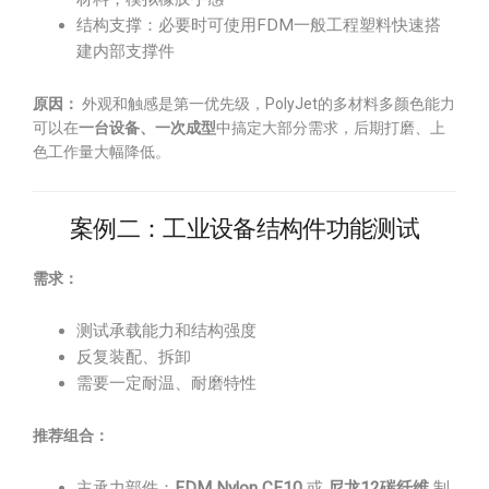
结构支撑：必要时可使用FDM一般工程塑料快速搭
建内部支撑件
原因：
外观和触感是第一优先级，PolyJet的多材料多颜色能力
可以在
一台设备、一次成型
中搞定大部分需求，后期打磨、上
色工作量大幅降低。
案例二：工业设备结构件功能测试
需求：
测试承载能力和结构强度
反复装配、拆卸
需要一定耐温、耐磨特性
推荐组合：
主承力部件：
FDM Nylon CF10
或
尼龙12碳纤维
制