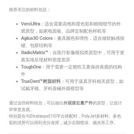
推荐关注的材料包括：
VeroUltra
：适合需要高饱和度色彩和精细细节的外
观原型，如家电面板、品牌定制配色样机等
Agilus30 Colors
：兼具颜色和弹性，适合做软触感按
键、包胶结构等
RadioMatrix™
：在医疗影像模拟类原型中，可用于更
真实地呈现材料密度差异
ToughOne
：用于需要一定韧性又要保持美观的结构
件
TrueDent™树脂材料
：可用于逼真牙科相关原型，如
试戴牙模、牙科器械外观模型等
通过这些材料组合，可以做出
外观接近量产件
的原型，让设计
评审更直观。
特别是在与Stratasys打印平台搭配时，PolyJet多材料、多色
彩的优势可以得到充分发挥，减少后期喷涂、抛光等工序。