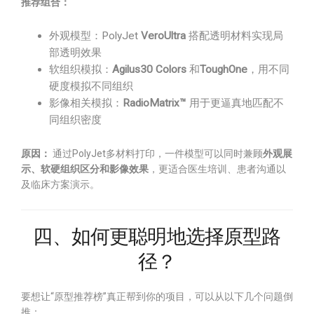
推荐组合：
外观模型：PolyJet
VeroUltra
搭配透明材料实现局
部透明效果
软组织模拟：
Agilus30 Colors
和
ToughOne
，用不同
硬度模拟不同组织
影像相关模拟：
RadioMatrix™
用于更逼真地匹配不
同组织密度
原因：
通过PolyJet多材料打印，一件模型可以同时兼顾
外观展
示、软硬组织区分和影像效果
，更适合医生培训、患者沟通以
及临床方案演示。
四、如何更聪明地选择原型路
径？
要想让“原型推荐榜”真正帮到你的项目，可以从以下几个问题倒
推：