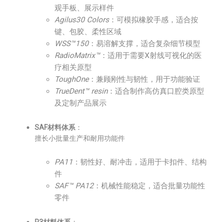
观手板、展示样件
Agilus30 Colors
：可模拟橡胶手感，适合按
键、包胶、柔性区域
WSS™150
：易溶解支撑，适合复杂细节模型
RadioMatrix™
：适用于需要X射线可视化的医
疗相关原型
ToughOne
：兼顾刚性与韧性，用于功能验证
TrueDent™ resin
：适合制作高仿真口腔类原型
及定制产品展示
SAF材料体系
：
擅长小批量生产和耐用功能件
PA11
：韧性好、耐冲击，适用于卡扣件、结构
件
SAF™ PA12
：机械性能稳定，适合批量功能性
零件