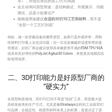
等），并指出潜在的加工/打印风险
会主动询问原型用途：是结构验证、外观展示、功能
测试，还是小批量试产
能根据用途建议
合适的3D打印工艺和材料
，而不是
“全部一个工艺打到底”
例如，做一款穿戴设备的腕带原型，如果只是外观评审，用刚
性材料打印看上去也没问题；但一旦涉及佩戴舒适度和弯折疲
劳测试，好的厂商会建议使用具有橡胶类手感的
FDM TPU 92A
或具有良好弹性的
PolyJet Agilus30 Colors
，来更真实地模拟实
际使用场景。
二、3D打印能力是好原型厂商的
“硬实力”
在原型制造领域，3D打印已经不再是“炫技”工具，而是极大提
高研发效率的生产方式。尤其是像
Stratasys
这样的工业级3D打
印品牌，在稳定性、精度和材料体系上的积累，直接决定了原