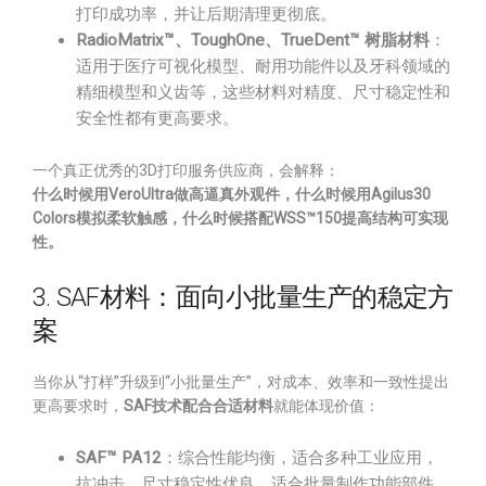
打印成功率，并让后期清理更彻底。
RadioMatrix™、ToughOne、TrueDent™ 树脂材料
：
适用于医疗可视化模型、耐用功能件以及牙科领域的
精细模型和义齿等，这些材料对精度、尺寸稳定性和
安全性都有更高要求。
一个真正优秀的3D打印服务供应商，会解释：
什么时候用VeroUltra做高逼真外观件，什么时候用Agilus30
Colors模拟柔软触感，什么时候搭配WSS™150提高结构可实现
性。
3. SAF材料：面向小批量生产的稳定方
案
当你从“打样”升级到“小批量生产”，对成本、效率和一致性提出
更高要求时，
SAF技术配合合适材料
就能体现价值：
SAF™ PA12
：综合性能均衡，适合多种工业应用，
抗冲击、尺寸稳定性优良，适合批量制作功能部件。