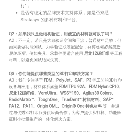
行”；
是否有稳定的品牌技术支持体系，如是否熟悉
Stratasys 的多种材料和平台。
Q2：如果我只是做结构验证，用便宜的材料就可以了吗？
A2：不一定。若只是大致验证空间和干涉，普通材料足够；但
如果要做功能测试、力学验证或装配配合，
材料性能必须接近
最终应用
。例如夹具、承载件更适合使用
尼龙12碳纤维
等工程
材料，以避免测试结果失真。
Q3：你们能提供哪些类型的3D打印解决方案？
A3：我们专注基于
FDM、PolyJet、SAF、P3
等工艺的3D打印
设备与应用，材料体系涵盖
FDM TPU 92A、FDM Nylon CF10、
尼龙12碳纤维、VeroUltra、WSS™150、Agilus30 Colors、
RadioMatrix™、ToughOne、TrueDent™ 树脂材料、SAF™
PA12、PA11、Origin OML、Origin® One 特色材料
等，并通
过与优秀3D打印服务供应商合作，为客户提供从打样、功能验
证到小批量生产的一体化解决方案。