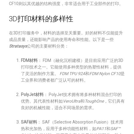
CF10则以其优越的结构强度，非常适合用于工业部件的打印。
3D打印材料的多样性
在3D打印服务中，材料的选择至关重要。好的材料不仅能提升
成品质量，还能影响产品的使用寿命和性能。以下是一些
Stratasys
公司的主要材料分类：
FDM材料
： FDM（融化沉积建模）是目前应用广泛的3D
打印技术之一。它能使用多种类型的热塑性材料，提供
了灵活的制作方案。
FDM TPU 92A
和
FDM Nylon CF10
是
工业界和消费者都广泛认可的材料。
PolyJet材料
： PolyJet技术拥有将多种材料混合打印的
优势。其代表性材料如
VeroUltra
和
ToughOne
，它们具有
良好的机械性能，适合不同场景的需求。
SAF材料
： SAF（Selective Absorption Fusion）技术用
热和光加热，应用于多种功能性材料，如
PA11
和
SAF™