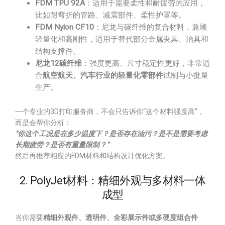
FDM TPU 92A
：适用于需要柔性和耐疲劳的应用，
比如耐弯折的管路、减震部件、柔性护罩等。
FDM Nylon CF10
：尼龙与碳纤维的复合材料，兼顾
轻量化和高刚性，适用于替代部分金属夹具、治具和
结构支撑件。
尼龙12碳纤维
：强度更高、尺寸稳定性更好，非常适
合
航空航天、汽车行业的轻量化零部件
试制与小批量
生产。
一个专业的3D打印服务商，不会只告诉你“这个材料强度高”，
而是会帮你分析：
“你这个工况是在多少温度下？是否存在油污？是不是需要考虑
长期疲劳？是否有重量限制？”
然后再推荐相应的FDM材料和结构设计优化方案。
2. PolyJet材料：精细外观与多材料一体
成型
当你需要
精细外观件、透明件、全彩展示件或多硬度组合件