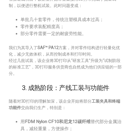
制，以便进行整机试装。此时问题变成：
单批几十套零件，传统注塑模具成本过高；
零件要求装配精度高；
部分零件需要一定的耐疲劳性能。
我们为其导入了
SAF™ PA12
方案，并对零件结构进行轻量化优
化，减少无效体积，从而控制成本和打印时间。
经过几批试装，该企业将3D打印从“研发工具”升级为“试制阶段
的标准工艺”，3D打印服务供货商也自然成为他们供应链的一部
分。
3. 成熟阶段：产线工装与功能件
随着对3D打印的理解加深，该企业开始将部分
工装夹具和终端
功能件
交由我们生产，特别是：
用
FDM Nylon CF10和尼龙12碳纤维
替代部分金属治
具，减轻重量，方便操作；