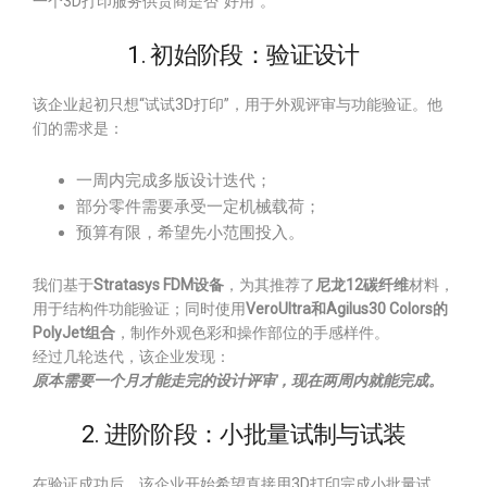
一个3D打印服务供货商是否“好用”。
1. 初始阶段：验证设计
该企业起初只想“试试3D打印”，用于外观评审与功能验证。他
们的需求是：
一周内完成多版设计迭代；
部分零件需要承受一定机械载荷；
预算有限，希望先小范围投入。
我们基于
Stratasys FDM设备
，为其推荐了
尼龙12碳纤维
材料，
用于结构件功能验证；同时使用
VeroUltra和Agilus30 Colors的
PolyJet组合
，制作外观色彩和操作部位的手感样件。
经过几轮迭代，该企业发现：
原本需要一个月才能走完的设计评审，现在两周内就能完成。
2. 进阶阶段：小批量试制与试装
在验证成功后，该企业开始希望直接用3D打印完成小批量试