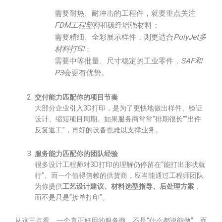
需要耐热、耐冲击的工程件，就要重点关注
FDM工程塑料
和碳纤增强材料；
需要精细、全彩展示样件，则更适合
PolyJet多
材料打印
；
需要中等批量、尺寸稳定的工业零件，
SAF和
P3
会更有优势。
交付能力匹配你的项目节奏
大部分企业引入3D打印，是为了更快地做出样件、验证
设计、缩短项目周期。如果服务商常常“排期很长”“出件
反复返工”，再好的设备也难以支撑业务。
服务能力匹配你的团队经验
很多设计工程师对3D打印的理解仍停留在“能打出形状就
行”。而一个值得信赖的供货商，应当能通过工程师团队
为你提供
工艺设计建议、材料选型指导、后处理方案
，
而不是只是“接单打印”。
从这三点看，一个真正好用的服务商，不是“什么都说能做”，而