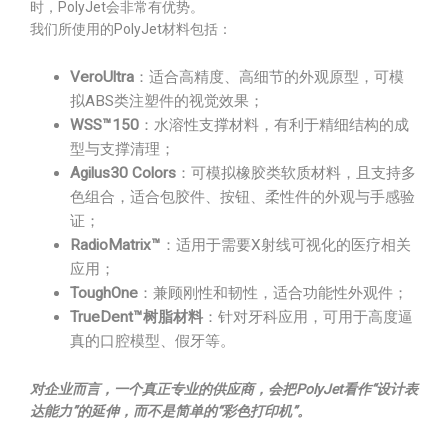
时，PolyJet会非常有优势。
我们所使用的PolyJet材料包括：
VeroUltra
：适合高精度、高细节的外观原型，可模
拟ABS类注塑件的视觉效果；
WSS™150
：水溶性支撑材料，有利于精细结构的成
型与支撑清理；
Agilus30 Colors
：可模拟橡胶类软质材料，且支持多
色组合，适合包胶件、按钮、柔性件的外观与手感验
证；
RadioMatrix™
：适用于需要X射线可视化的医疗相关
应用；
ToughOne
：兼顾刚性和韧性，适合功能性外观件；
TrueDent™树脂材料
：针对牙科应用，可用于高度逼
真的口腔模型、假牙等。
对企业而言，一个真正专业的供应商，会把PolyJet看作“设计表
达能力”的延伸，而不是简单的“彩色打印机”。