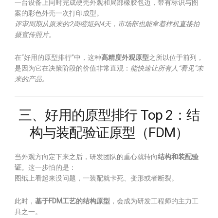
一台设备上同时完成硬壳外观和局部橡胶包边，带有标识与图
案的彩色外壳一次打印成型。
评审周期从原来的2周缩短到4天，市场部也能拿着样机直接拍
摄宣传照片。
在“好用的原型排行”中，这种
高精度外观原型
之所以位于前列，
是因为它在决策阶段的价值非常直观：
能快速让所有人“看见”未
来的产品。
三、好用的原型排行 Top 2：结
构与装配验证原型（FDM）
当外观方向定下来之后，研发团队的重心就转向
结构和装配验
证
。这一步怕的是：
图纸上看起来没问题，一装配就卡死、变形或者断裂。
此时，
基于FDM工艺的结构原型
，会成为研发工程师的主力工
具之一。