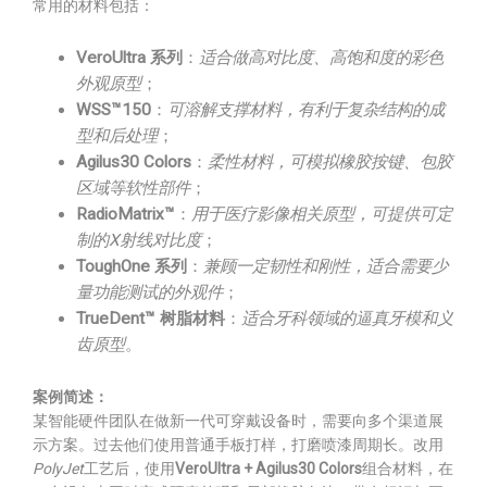
常用的材料包括：
VeroUltra 系列
：
适合做高对比度、高饱和度的彩色
外观原型
；
WSS™150
：
可溶解支撑材料，有利于复杂结构的成
型和后处理
；
Agilus30 Colors
：
柔性材料，可模拟橡胶按键、包胶
区域等软性部件
；
RadioMatrix™
：
用于医疗影像相关原型，可提供可定
制的X射线对比度
；
ToughOne 系列
：
兼顾一定韧性和刚性，适合需要少
量功能测试的外观件
；
TrueDent™ 树脂材料
：
适合牙科领域的逼真牙模和义
齿原型
。
案例简述：
某智能硬件团队在做新一代可穿戴设备时，需要向多个渠道展
示方案。过去他们使用普通手板打样，打磨喷漆周期长。改用
PolyJet
工艺后，使用
VeroUltra + Agilus30 Colors
组合材料，在