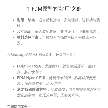
1. FDM原型的“好用”之处
耐用、结实
：适合反复拆装、安装螺丝、进行功能测
试；
尺寸稳定
：适合装配验证、夹具设计、小批量试装；
材料选择丰富
，可模拟不同强度等级和特殊应用场
景。
在Stratasys的FDM材料体系中，较常用的有：
FDM TPU 92A
：
柔性材料，适合做减震垫、密封
件、防护套等
；
FDM Nylon CF10
：
含碳纤维增强，刚度和强度更
高，适合做支架、承力结构
；
尼龙12碳纤维材料
：
轻质高强，适合需要高刚度和轻
量化的部件，如无人机臂、工装夹具等
。
工程应用案例：