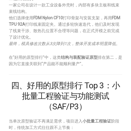
一家公司在设计一款工业设备外壳时，内部有多块主板和线束
束线结构。
他们选择使用
FDM Nylon CF10
打印骨架与安装支架，再用
FDM
TPU 92A
打印线束固定夹。通过多轮快速迭代，他们及时发现
了线束干涉、散热孔位置不合理等问题，在正式开模之前完成
了设计优化。
最终，模具修改次数从3次降到1次，整体开发成本明显降低。
在“好用的原型排行”中，这类
结构与装配验证原型
排在第二，是
因为它直接关联到“产品能不能顺利量产”。
四、好用的原型排行 Top 3：小
批量工程验证与功能测试
（SAF/P3）
当单次原型验证不再满足需求，项目进入
小批量工程验证
阶段
时，传统加工方式往往跟不上节奏：