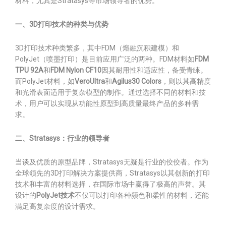
材料，尤其是Stratasys等市场领导者的优势。
一、3D打印技术的种类与优势
3D打印技术种类繁多，其中FDM（熔融沉积建模）和
PolyJet（喷墨打印）是目前应用广泛的两种。FDM材料如
FDM
TPU 92A
和
FDM Nylon CF10
因其耐用性和适应性，备受青睐。
而PolyJet材料，如
VeroUltra
和
Agilus30 Colors
，则以其高精度
和光滑表面适用于复杂模型的制作。通过选择不同的材料和技
术，用户可以实现从功能性原型到高质量最终产品的多种需
求。
二、Stratasys：行业的领导者
当谈及优质的原型品牌，Stratasys无疑是行业的佼佼者。作为
全球领先的3D打印解决方案提供商，Stratasys以其创新的打印
技术和丰富的材料选择，在国际市场中赢得了极高的声誉。其
设计的
PolyJet技术
不仅可以打印各种颜色和柔性的材料，还能
满足高复杂度的设计需求。